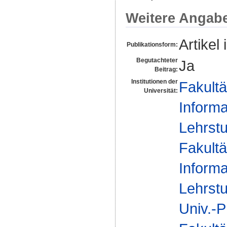
Weitere Angab
Artikel 
Publikationsform:
Begutachteter
Ja
Beitrag:
Institutionen der
Fakultä
Universität:
Informa
Lehrstu
Fakultä
Informa
Lehrstu
Univ.-P