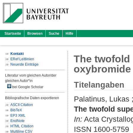
Startseite
Browsen
Suche
Hilfe
Kontakt
The twofold 
ERef Leitlinien
Neueste Einträge
oxybromide a
Literatur vom gleichen Autor/der
gleichen Autor*in
Titelangaben
bei Google Scholar
Palatinus, Lukas
Bibliografische Daten exportieren
ASCII Citation
The twofold super
BibTeX
EP3 XML
In:
Acta Crystallog
EndNote
HTML Citation
ISSN 1600-5759
Multiline CSV