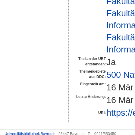
Fakultä
Fakultä
Informa
Fakultä
Informa
Titel an der UBT
Ja
entstanden:
Themengebiete
500 Na
aus DDC:
Eingestellt am:
16 Mär
Letzte Änderung:
16 Mär
https:/
URI:
Universitätsbibliothek Bayreuth
- 95447 Bayreuth - Tel. 0921/553450