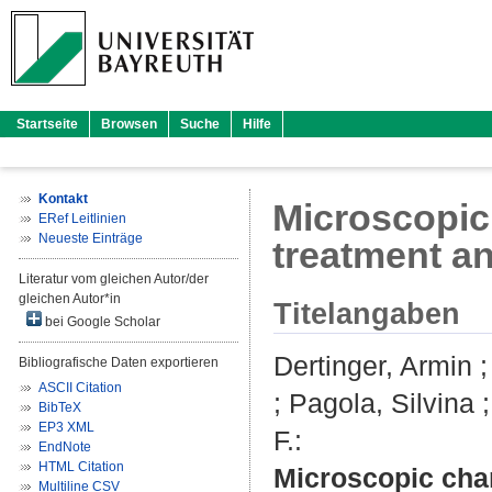
Startseite
Browsen
Suche
Hilfe
Kontakt
Microscopic
ERef Leitlinien
Neueste Einträge
treatment an
Literatur vom gleichen Autor/der
gleichen Autor*in
Titelangaben
bei Google Scholar
Dertinger, Armin
Bibliografische Daten exportieren
ASCII Citation
;
Pagola, Silvina
BibTeX
EP3 XML
F.
:
EndNote
HTML Citation
Microscopic chan
Multiline CSV