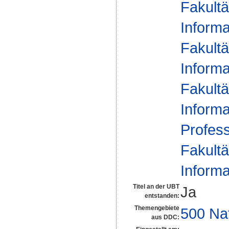
Fakultä
Informa
Fakultä
Informa
Fakultä
Informa
Profes
Fakultä
Informa
Titel an der UBT
Ja
entstanden:
Themengebiete
500 Na
aus DDC: