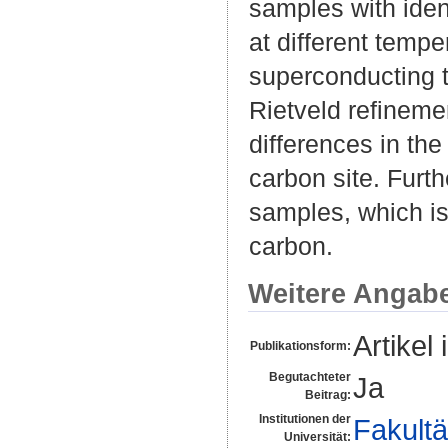
samples with ide
at different tempe
superconducting t
Rietveld refineme
differences in th
carbon site. Furth
samples, which is 
carbon.
Weitere Angab
Artikel 
Publikationsform:
Begutachteter
Ja
Beitrag:
Institutionen der
Fakultä
Universität: