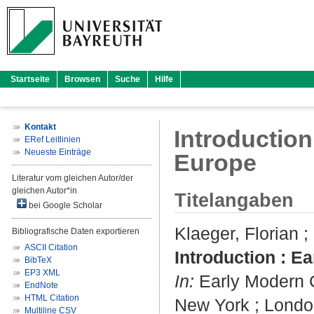
Startseite
Browsen
Suche
Hilfe
Kontakt
Introduction
ERef Leitlinien
Neueste Einträge
Europe
Literatur vom gleichen Autor/der
gleichen Autor*in
Titelangaben
bei Google Scholar
Klaeger, Florian
;
Bibliografische Daten exportieren
ASCII Citation
Introduction : E
BibTeX
EP3 XML
In:
Early Modern Co
EndNote
HTML Citation
New York ; London
Multiline CSV