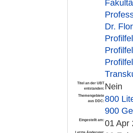
Fakultä
Profess
Dr. Flo
Profilfe
Profilfe
Profilfe
Transku
Titel an der UBT
Nein
entstanden:
Themengebiete
800 Lit
aus DDC:
900 Ge
Eingestellt am:
01 Apr
Letzte Änderung: