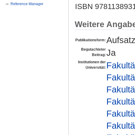
Reference Manager
ISBN 978113893
Weitere Angab
Aufsat
Publikationsform:
Begutachteter
Ja
Beitrag:
Institutionen der
Fakultä
Universität:
Fakultä
Fakultä
Fakultä
Fakultä
Fakultä