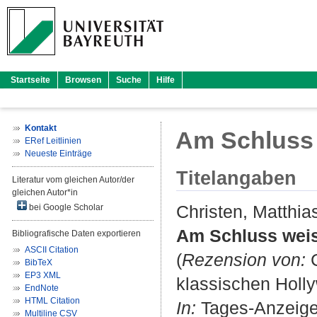
Startseite
Browsen
Suche
Hilfe
Kontakt
Am Schluss
ERef Leitlinien
Neueste Einträge
Titelangaben
Literatur vom gleichen Autor/der
gleichen Autor*in
Christen, Matthia
bei Google Scholar
Am Schluss wei
Bibliografische Daten exportieren
ASCII Citation
(
Rezension von:
C
BibTeX
EP3 XML
klassischen Holl
EndNote
HTML Citation
In:
Tages-Anzeiger,
Multiline CSV