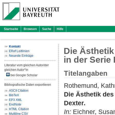
Startseite
Browsen
Suche
Hilfe
Kontakt
Die Ästhetik
ERef Leitlinien
Neueste Einträge
in der Serie
Literatur vom gleichen Autor/der
gleichen Autor*in
Titelangaben
bei Google Scholar
Rothemund, Kath
Bibliografische Daten exportieren
ASCII Citation
Die Ästhetik des
BibTeX
EP3 XML
Dexter.
EndNote
HTML Citation
In:
Eichner, Susa
Multiline CSV