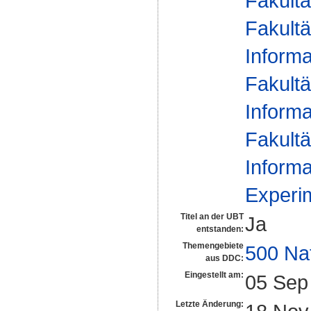
Fakultä
Fakultä
Informa
Fakultä
Informa
Fakultä
Informa
Experim
Titel an der UBT
Ja
entstanden:
Themengebiete
500 Na
aus DDC:
Eingestellt am:
05 Sep
Letzte Änderung: