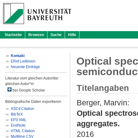
Startseite
Browsen
Suche
Hilfe
Kontakt
Optical spec
ERef Leitlinien
Neueste Einträge
semiconduct
Literatur vom gleichen Autor/der
gleichen Autor*in
Titelangaben
bei Google Scholar
Berger, Marvin
:
Bibliografische Daten exportieren
ASCII Citation
Optical spectros
BibTeX
EP3 XML
aggregates.
EndNote
HTML Citation
2016
Multiline CSV