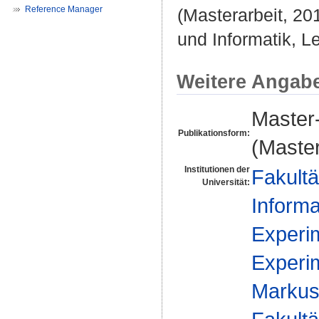
Reference Manager
(Masterarbeit, 20
und Informatik, Le
Weitere Angab
Master-
Publikationsform:
(Master
Institutionen der
Fakultä
Universität:
Informa
Experim
Experim
Markus 