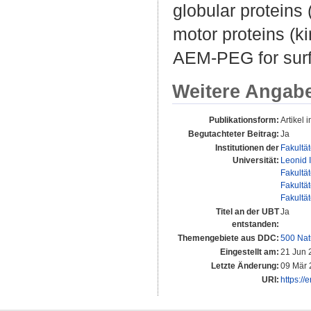
globular proteins 
motor proteins (k
AEM-PEG for surfa
Weitere Angab
Publikationsform:
Artikel i
Begutachteter Beitrag:
Ja
Institutionen der
Fakultä
Universität:
Leonid 
Fakultä
Fakultä
Fakultä
Titel an der UBT
Ja
entstanden:
Themengebiete aus DDC:
500 Nat
Eingestellt am:
21 Jun 
Letzte Änderung:
09 Mär 
URI:
https://