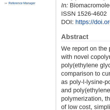
Reference Manager
In:
Biomacromolecu
ISSN 1526-4602
DOI:
https://doi
Abstract
We report on the p
with novel copoly
poly(ethylene gly
comparison to cur
as poly-l-lysine-p
and poly(ethylene
polymerization, 
of low cost, simpl