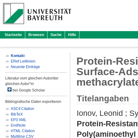
Startseite
Browsen
Suche
Hilfe
Kontakt
Protein-Res
ERef Leitlinien
Neueste Einträge
Surface-Ads
Literatur vom gleichen Autor/der
methacrylat
gleichen Autor*in
bei Google Scholar
Titelangaben
Bibliografische Daten exportieren
ASCII Citation
Ionov, Leonid
;
Sy
BibTeX
EP3 XML
Protein-Resista
EndNote
HTML Citation
Poly(aminoethyl 
Multiline CSV