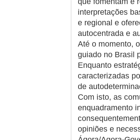
que fomentam e r
interpretações b
e regional e ofe
autocentrada e a
Até o momento, o
guiado no Brasil
Enquanto estraté
caracterizadas po
de autodeterminaç
Com isto, as co
enquadramento ins
consequentemente
opiniões e neces
Ágora/Agora-Gove