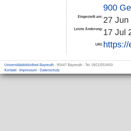
900 Ge
Eingestellt am:
27 Jun
Letzte Änderung:
17 Jul 
https:/
URI:
Universitätsbibliothek Bayreuth
- 95447 Bayreuth - Tel. 0921/553450
Kontakt
-
Impressum
-
Datenschutz