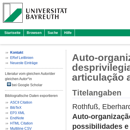
Startseite
Browsen
Suche
Hilfe
Kontakt
Auto-organi
ERef Leitlinien
Neueste Einträge
desprivilegi
Literatur vom gleichen Autor/der
articulação
gleichen Autor*in
bei Google Scholar
Titelangaben
Bibliografische Daten exportieren
ASCII Citation
Rothfuß, Eberhar
BibTeX
EP3 XML
Auto-organização
EndNote
HTML Citation
possibilidades e
Multiline CSV