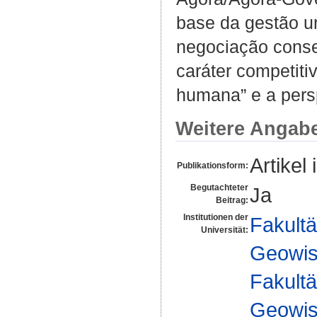
base da gestão u
negociação cons
caráter competiti
humana” e a persp
Weitere Angab
Artikel 
Publikationsform:
Begutachteter
Ja
Beitrag:
Institutionen der
Fakultä
Universität:
Geowis
Fakultä
Geowis