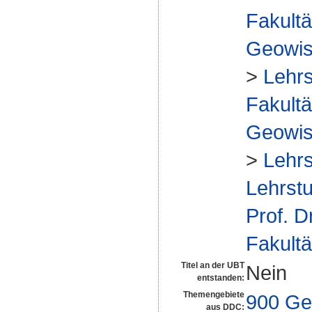
Fakultä
Geowis
>
Lehrs
Fakultä
Geowis
>
Lehrs
Lehrstu
Prof. D
Fakultä
Titel an der UBT
Nein
entstanden:
Themengebiete
900 Ge
aus DDC: