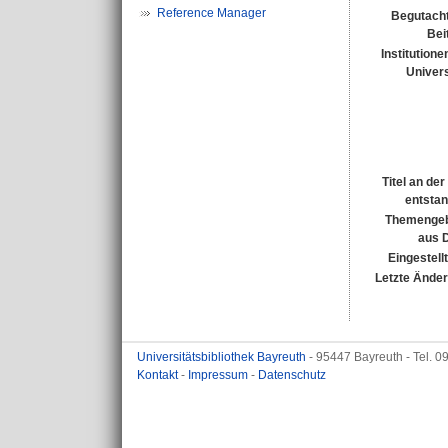
Reference Manager
Begutacht
Bei
Institutione
Univers
Titel an de
entsta
Themengeb
aus 
Eingestell
Letzte Ände
Universitätsbibliothek Bayreuth
- 95447 Bayreuth - Tel. 
Kontakt
-
Impressum
-
Datenschutz