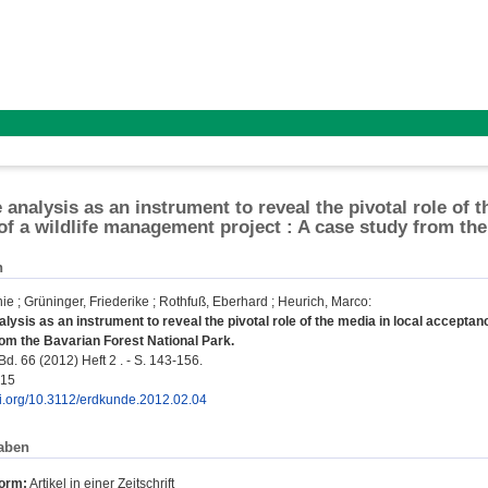
 analysis as an instrument to reveal the pivotal role of 
 of a wildlife management project : A case study from th
n
nie
;
Grüninger, Friederike
;
Rothfuß, Eberhard
;
Heurich, Marco
:
lysis as an instrument to reveal the pivotal role of the media in local acceptanc
om the Bavarian Forest National Park.
d. 66 (2012) Heft 2 . - S. 143-156.
015
doi.org/10.3112/erdkunde.2012.02.04
aben
form:
Artikel in einer Zeitschrift