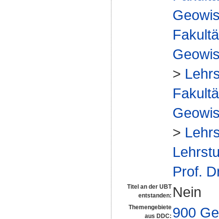
Geowis
Fakultä
Geowis
>
Lehrs
Fakultä
Geowis
>
Lehrs
Lehrstu
Prof. D
Titel an der UBT
Nein
entstanden:
Themengebiete
900 Ge
aus DDC: