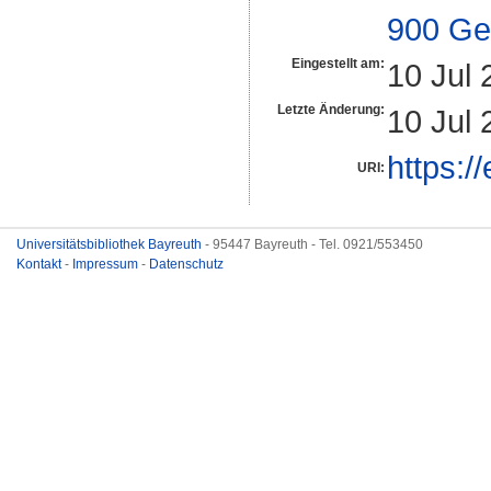
900 Ge
Eingestellt am:
10 Jul 
Letzte Änderung:
10 Jul 
https:/
URI:
Universitätsbibliothek Bayreuth
- 95447 Bayreuth - Tel. 0921/553450
Kontakt
-
Impressum
-
Datenschutz