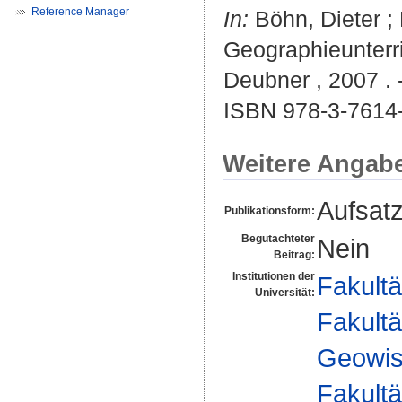
Reference Manager
In:
Böhn, Dieter
;
Geographieunterri
Deubner , 2007 . 
ISBN 978-3-7614
Weitere Angab
Aufsat
Publikationsform:
Begutachteter
Nein
Beitrag:
Institutionen der
Fakultä
Universität:
Fakultä
Geowis
Fakultä