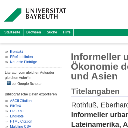
Startseite
Browsen
Suche
Hilfe
Kontakt
Informeller 
ERef Leitlinien
Neueste Einträge
Ökonomie de
Literatur vom gleichen Autor/der
und Asien
gleichen Autor*in
bei Google Scholar
Titelangaben
Bibliografische Daten exportieren
ASCII Citation
Rothfuß, Eberhar
BibTeX
EP3 XML
Informeller urba
EndNote
HTML Citation
Lateinamerika, A
Multiline CSV