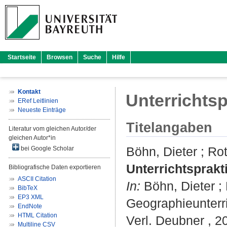
Startseite
Browsen
Suche
Hilfe
Kontakt
Unterrichtsp
ERef Leitlinien
Neueste Einträge
Titelangaben
Literatur vom gleichen Autor/der
gleichen Autor*in
Böhn, Dieter
;
Rot
bei Google Scholar
Unterrichtsprakti
Bibliografische Daten exportieren
ASCII Citation
In:
Böhn, Dieter
;
BibTeX
EP3 XML
Geographieunterric
EndNote
HTML Citation
Verl. Deubner , 2
Multiline CSV