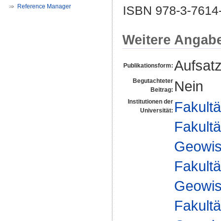
Reference Manager
ISBN 978-3-7614
Weitere Angab
Aufsat
Publikationsform:
Begutachteter
Nein
Beitrag:
Institutionen der
Fakultä
Universität:
Fakultä
Geowis
Fakultä
Geowis
Fakultä