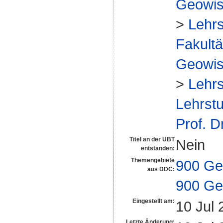
Geowis
>
Lehrs
Fakultä
Geowis
>
Lehrs
Lehrstu
Prof. D
Titel an der UBT
Nein
entstanden:
Themengebiete
900 Ge
aus DDC:
900 Ge
Eingestellt am:
10 Jul 
Letzte Änderung: