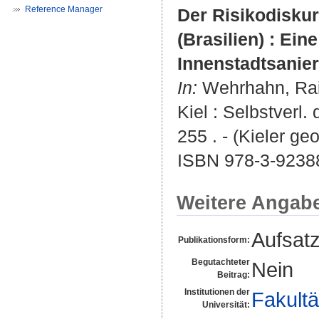
Reference Manager
Der Risikodisku
(Brasilien) : Ei
Innenstadtsanie
In:
Wehrhahn, Ra
Kiel : Selbstverl.
255 . - (Kieler ge
ISBN 978-3-9238
Weitere Angab
Aufsat
Publikationsform:
Begutachteter
Nein
Beitrag:
Institutionen der
Fakultä
Universität: