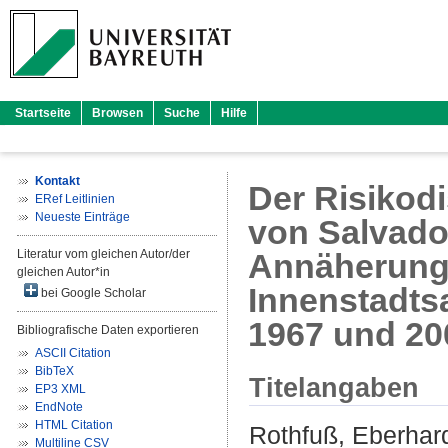
Startseite
Browsen
Suche
Hilfe
Kontakt
Der Risikod
ERef Leitlinien
Neueste Einträge
von Salvador
Literatur vom gleichen Autor/der
Annäherung 
gleichen Autor*in
Innenstadts
bei Google Scholar
1967 und 20
Bibliografische Daten exportieren
ASCII Citation
BibTeX
Titelangaben
EP3 XML
EndNote
HTML Citation
Rothfuß, Eberhar
Multiline CSV