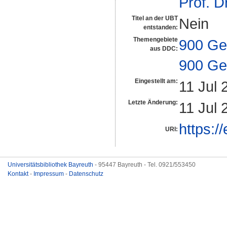
Prof. D
Titel an der UBT
Nein
entstanden:
Themengebiete
900 Ge
aus DDC:
900 Ge
Eingestellt am:
11 Jul 
Letzte Änderung:
11 Jul 
https:/
URI:
Universitätsbibliothek Bayreuth
- 95447 Bayreuth - Tel. 0921/553450
Kontakt
-
Impressum
-
Datenschutz