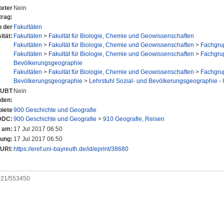
eter
Nein
trag:
n der
Fakultäten
ität:
Fakultäten
>
Fakultät für Biologie, Chemie und Geowissenschaften
Fakultäten
>
Fakultät für Biologie, Chemie und Geowissenschaften
>
Fachgru
Fakultäten
>
Fakultät für Biologie, Chemie und Geowissenschaften
>
Fachgru
Bevölkerungsgeographie
Fakultäten
>
Fakultät für Biologie, Chemie und Geowissenschaften
>
Fachgru
Bevölkerungsgeographie
>
Lehrstuhl Sozial- und Bevölkerungsgeographie - U
r UBT
Nein
nden:
iete
900 Geschichte und Geografie
DDC:
900 Geschichte und Geografie
>
910 Geografie, Reisen
t am:
17 Jul 2017 06:50
rung:
17 Jul 2017 06:50
URI:
https://eref.uni-bayreuth.de/id/eprint/38680
0921/553450