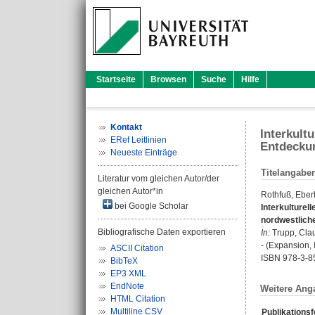
Startseite
Browsen
Suche
Hilfe
Kontakt
Interkult
ERef Leitlinien
Entdeckun
Neueste Einträge
Titelangabe
Literatur vom gleichen Autor/der
gleichen Autor*in
Rothfuß, Eber
bei Google Scholar
Interkulturel
nordwestlich
Bibliografische Daten exportieren
In:
Trupp, Cla
- (Expansion, I
ASCII Citation
ISBN 978-3-8
BibTeX
EP3 XML
EndNote
Weitere Ang
HTML Citation
Multiline CSV
Publikations