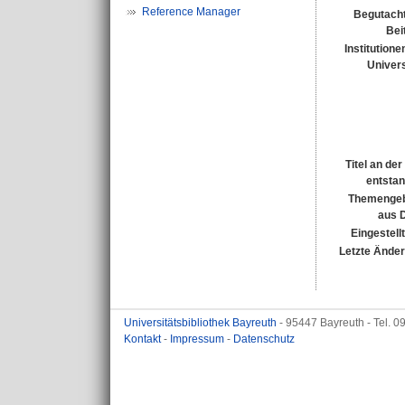
Reference Manager
Begutacht
Bei
Institutione
Univers
Titel an de
entsta
Themengeb
aus 
Eingestell
Letzte Ände
Universitätsbibliothek Bayreuth
- 95447 Bayreuth - Tel. 
Kontakt
-
Impressum
-
Datenschutz