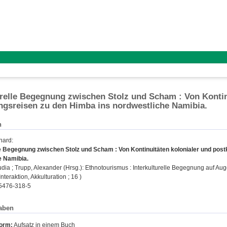
urelle Begegnung zwischen Stolz und Scham : Von Kontin
gsreisen zu den Himba ins nordwestliche Namibia.
n
hard
:
le Begegnung zwischen Stolz und Scham : Von Kontinuitäten kolonialer und pos
e Namibia.
udia
;
Trupp, Alexander
(Hrsg.): Ethnotourismus : Interkulturelle Begegnung auf Aug
nteraktion, Akkulturation ; 16 )
5476-318-5
aben
form:
Aufsatz in einem Buch