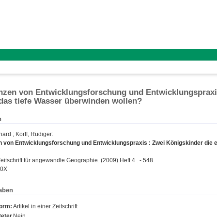
zen von Entwicklungsforschung und Entwicklungspraxis 
das tiefe Wasser überwinden wollen?
n
hard
;
Korff, Rüdiger
:
 von Entwicklungsforschung und Entwicklungspraxis : Zwei Königskinder die er
eitschrift für angewandte Geographie. (2009) Heft 4 . - 548.
20X
aben
form:
Artikel in einer Zeitschrift
eter
Nein