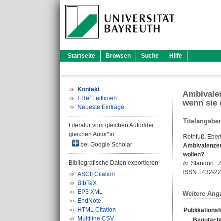
Startseite
Browsen
Suche
Hilfe
Kontakt
Ambivalen
ERef Leitlinien
wenn sie 
Neueste Einträge
Titelangabe
Literatur vom gleichen Autor/der
gleichen Autor*in
Rothfuß, Eber
bei Google Scholar
Ambivalenzen
wollen?
Bibliografische Daten exportieren
In:
Standort : Z
ISSN 1432-2
ASCII Citation
BibTeX
EP3 XML
Weitere Ang
EndNote
HTML Citation
Publikations
Multiline CSV
Begutacht