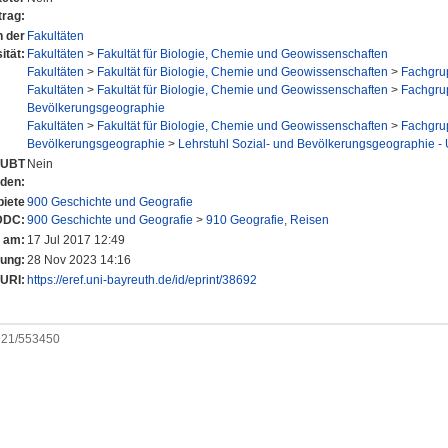
trag:
n der
Fakultäten
ität:
Fakultäten
>
Fakultät für Biologie, Chemie und Geowissenschaften
Fakultäten
>
Fakultät für Biologie, Chemie und Geowissenschaften
>
Fachgru
Fakultäten
>
Fakultät für Biologie, Chemie und Geowissenschaften
>
Fachgru
Bevölkerungsgeographie
Fakultäten
>
Fakultät für Biologie, Chemie und Geowissenschaften
>
Fachgru
Bevölkerungsgeographie
>
Lehrstuhl Sozial- und Bevölkerungsgeographie - U
r UBT
Nein
nden:
iete
900 Geschichte und Geografie
DDC:
900 Geschichte und Geografie
>
910 Geografie, Reisen
t am:
17 Jul 2017 12:49
rung:
28 Nov 2023 14:16
URI:
https://eref.uni-bayreuth.de/id/eprint/38692
0921/553450