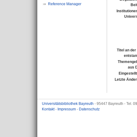
Reference Manager
Bei
Institutione
Univers
Titel an de
entsta
Themengeb
aus 
Eingestell
Letzte Ände
Universitätsbibliothek Bayreuth
- 95447 Bayreuth - Tel. 
Kontakt
-
Impressum
-
Datenschutz