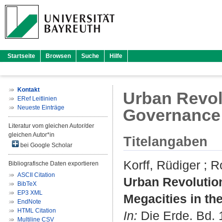
Startseite
Browsen
Suche
Hilfe
Kontakt
Urban Revol
ERef Leitlinien
Neueste Einträge
Governance 
Literatur vom gleichen Autor/der
gleichen Autor*in
Titelangaben
bei Google Scholar
Korff, Rüdiger
;
R
Bibliografische Daten exportieren
ASCII Citation
Urban Revolution
BibTeX
EP3 XML
Megacities in th
EndNote
HTML Citation
In:
Die Erde. Bd. 1
Multiline CSV