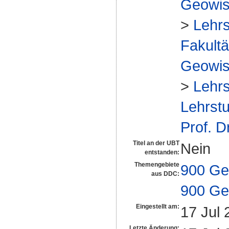
Geowis
>
Lehrs
Fakultä
Geowis
>
Lehrs
Lehrstu
Prof. D
Titel an der UBT
Nein
entstanden:
Themengebiete
900 Ge
aus DDC:
900 Ge
Eingestellt am:
17 Jul 
Letzte Änderung: