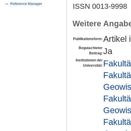
Reference Manager
ISSN 0013-9998
Weitere Angab
Artikel 
Publikationsform:
Begutachteter
Ja
Beitrag:
Institutionen der
Fakultä
Universität:
Fakultä
Geowis
Fakultä
Geowis
Fakultä