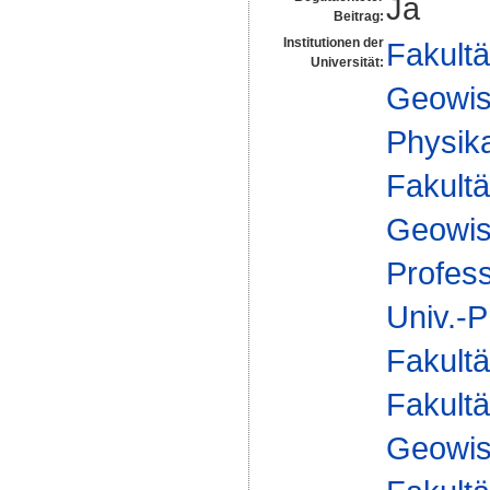
Ja
Beitrag:
Institutionen der
Fakultä
Universität:
Geowis
Physika
Fakultä
Geowis
Profes
Univ.-P
Fakultä
Fakultä
Geowis