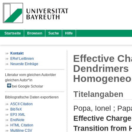
Startseite
Browsen
Suche
Hilfe
Kontakt
Effective C
ERef Leitlinien
Neueste Einträge
Dendrimers 
Literatur vom gleichen Autor/der
Homogeneou
gleichen Autor*in
bei Google Scholar
Titelangaben
Bibliografische Daten exportieren
ASCII Citation
Popa, Ionel
;
Papa
BibTeX
EP3 XML
Effective Charg
EndNote
HTML Citation
Transition from
Multiline CSV