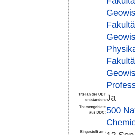
Fakultä
Geowis
Fakultä
Geowis
Physika
Fakultä
Geowis
Profes
Titel an der UBT
Ja
entstanden:
Themengebiete
500 Na
aus DDC:
Chemi
Eingestellt am:
12 Sep