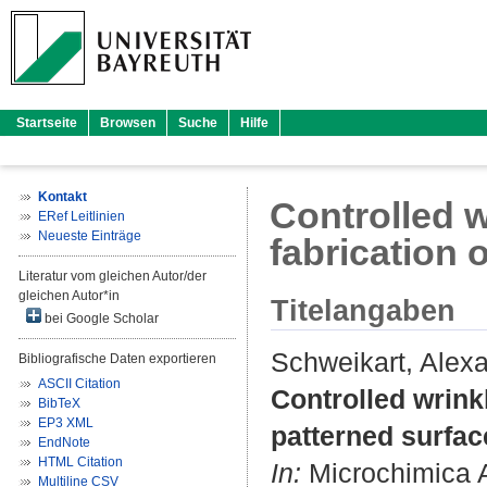
Startseite
Browsen
Suche
Hilfe
Kontakt
Controlled w
ERef Leitlinien
Neueste Einträge
fabrication 
Literatur vom gleichen Autor/der
gleichen Autor*in
Titelangaben
bei Google Scholar
Schweikart, Alex
Bibliografische Daten exportieren
ASCII Citation
Controlled wrinkl
BibTeX
EP3 XML
patterned surfac
EndNote
HTML Citation
In:
Microchimica Ac
Multiline CSV