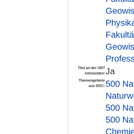
Geowis
Physika
Fakultä
Geowis
Profes
Titel an der UBT
Ja
entstanden:
Themengebiete
500 Na
aus DDC:
Naturw
500 Na
500 Na
Chemi