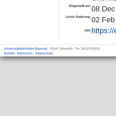
Eingestellt am:
08 Dec
Letzte Änderung:
02 Feb
https:/
URI:
Universitätsbibliothek Bayreuth
- 95447 Bayreuth - Tel. 0921/553450
Kontakt
-
Impressum
-
Datenschutz