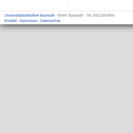
Universitätsbibliothek Bayreuth
- 95447 Bayreuth - Tel. 0921/553450
Kontakt
-
Impressum
-
Datenschutz