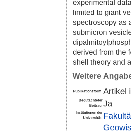
experimental data
limited to giant 
spectroscopy as 
submicron vesicles
dipalmitoylphosp
derived from the 
shell theory and
Weitere Angab
Artikel 
Publikationsform:
Begutachteter
Ja
Beitrag:
Institutionen der
Fakultä
Universität:
Geowis