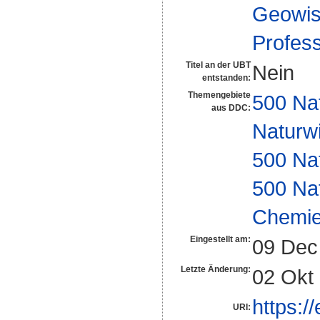
Geowis
Profes
Titel an der UBT
Nein
entstanden:
Themengebiete
500 Na
aus DDC:
Naturw
500 Na
500 Na
Chemi
Eingestellt am:
09 Dec
Letzte Änderung:
02 Okt
https:/
URI: