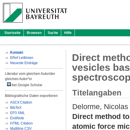
Startseite
Browsen
Suche
Hilfe
Kontakt
Direct metho
ERef Leitlinien
Neueste Einträge
vesicles ba
Literatur vom gleichen Autor/der
spectrosco
gleichen Autor*in
bei Google Scholar
Titelangaben
Bibliografische Daten exportieren
ASCII Citation
Delorme, Nicolas
BibTeX
EP3 XML
Direct method to
EndNote
HTML Citation
atomic force mi
Multiline CSV