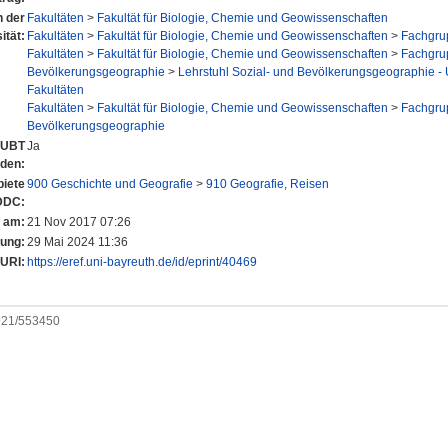
n der
Fakultäten
>
Fakultät für Biologie, Chemie und Geowissenschaften
ität:
Fakultäten
>
Fakultät für Biologie, Chemie und Geowissenschaften
>
Fachgru
Fakultäten
>
Fakultät für Biologie, Chemie und Geowissenschaften
>
Fachgru
Bevölkerungsgeographie
>
Lehrstuhl Sozial- und Bevölkerungsgeographie - U
Fakultäten
Fakultäten
>
Fakultät für Biologie, Chemie und Geowissenschaften
>
Fachgru
Bevölkerungsgeographie
r UBT
Ja
nden:
iete
900 Geschichte und Geografie
>
910 Geografie, Reisen
DDC:
t am:
21 Nov 2017 07:26
rung:
29 Mai 2024 11:36
URI:
https://eref.uni-bayreuth.de/id/eprint/40469
0921/553450