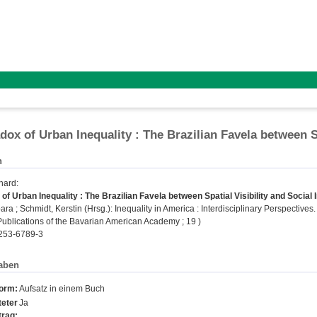
ox of Urban Inequality : The Brazilian Favela between Spa
n
hard
:
f Urban Inequality : The Brazilian Favela between Spatial Visibility and Social In
bara
;
Schmidt, Kerstin
(Hrsg.): Inequality in America : Interdisciplinary Perspectives
(Publications of the Bavarian American Academy ; 19 )
253-6789-3
aben
form:
Aufsatz in einem Buch
eter
Ja
trag: