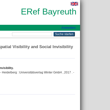
ERef Bayreuth
Anmelden
tial Visibility and Social Invisibility
visibility.
. - Heidelberg : Universitätsverlag Winter GmbH , 2017 . -