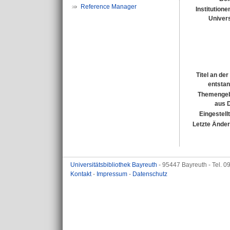
Reference Manager
Institutione
Univers
Titel an de
entsta
Themengeb
aus 
Eingestell
Letzte Ände
Universitätsbibliothek Bayreuth
- 95447 Bayreuth - Tel. 
Kontakt
-
Impressum
-
Datenschutz