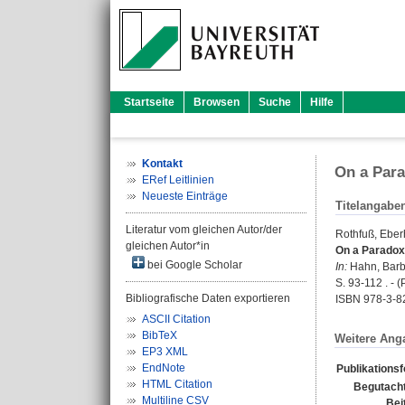
Startseite
Browsen
Suche
Hilfe
Kontakt
On a Parad
ERef Leitlinien
Neueste Einträge
Titelangabe
Literatur vom gleichen Autor/der
Rothfuß, Eber
gleichen Autor*in
On a Paradox o
bei Google Scholar
In:
Hahn, Bar
S. 93-112 . - 
Bibliografische Daten exportieren
ISBN 978-3-8
ASCII Citation
BibTeX
Weitere Ang
EP3 XML
EndNote
Publikations
HTML Citation
Begutacht
Multiline CSV
Bei