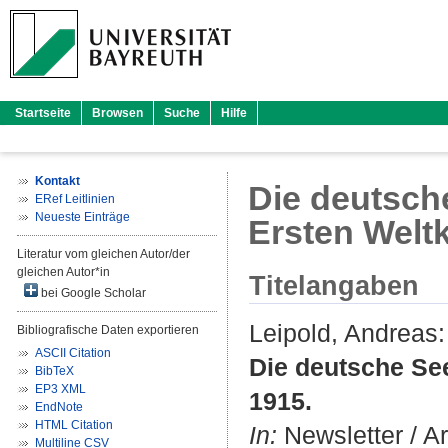
Startseite
Browsen
Suche
Hilfe
Kontakt
Die deutsch
ERef Leitlinien
Neueste Einträge
Ersten Weltk
Literatur vom gleichen Autor/der
gleichen Autor*in
Titelangaben
bei Google Scholar
Leipold, Andreas
:
Bibliografische Daten exportieren
ASCII Citation
Die deutsche See
BibTeX
EP3 XML
1915.
EndNote
HTML Citation
In:
Newsletter / Ar
Multiline CSV