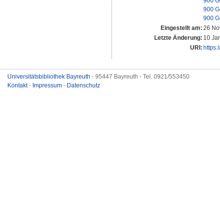
900 G
900 G
900 G
Eingestellt am:
26 No
Letzte Änderung:
10 Ja
URI:
https:
Universitätsbibliothek Bayreuth
- 95447 Bayreuth - Tel. 0921/553450
Kontakt
-
Impressum
-
Datenschutz