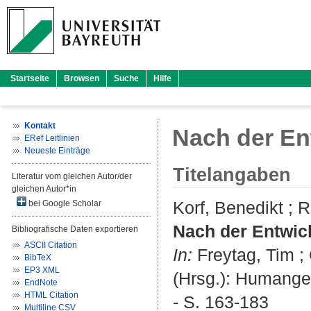
Startseite
Browsen
Suche
Hilfe
Kontakt
Nach der En
ERef Leitlinien
Neueste Einträge
Titelangaben
Literatur vom gleichen Autor/der
gleichen Autor*in
Korf, Benedikt
;
R
bei Google Scholar
Nach der Entwic
Bibliografische Daten exportieren
ASCII Citation
In:
Freytag, Tim
;
BibTeX
EP3 XML
(Hrsg.): Humangeo
EndNote
HTML Citation
- S. 163-183
Multiline CSV