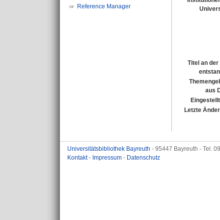
Institutione
Reference Manager
Univers
Titel an de
entsta
Themengeb
aus 
Eingestell
Letzte Ände
Universitätsbibliothek Bayreuth
- 95447 Bayreuth - Tel. 
Kontakt
-
Impressum
-
Datenschutz