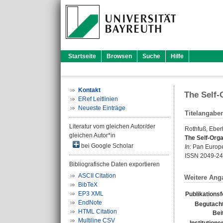
Startseite
Browsen
Suche
Hilfe
Kontakt
The Self-
ERef Leitlinien
Neueste Einträge
Titelangabe
Literatur vom gleichen Autor/der
Rothfuß, Eber
gleichen Autor*in
The Self-Orga
bei Google Scholar
In:
Pan Europea
ISSN 2049-2
Bibliografische Daten exportieren
ASCII Citation
Weitere Ang
BibTeX
EP3 XML
Publikations
EndNote
Begutacht
HTML Citation
Bei
Multiline CSV