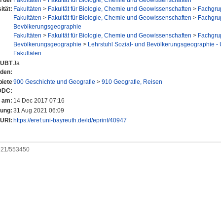
n der
Fakultäten
>
Fakultät für Biologie, Chemie und Geowissenschaften
ität:
Fakultäten
>
Fakultät für Biologie, Chemie und Geowissenschaften
>
Fachgru
Fakultäten
>
Fakultät für Biologie, Chemie und Geowissenschaften
>
Fachgru
Bevölkerungsgeographie
Fakultäten
>
Fakultät für Biologie, Chemie und Geowissenschaften
>
Fachgru
Bevölkerungsgeographie
>
Lehrstuhl Sozial- und Bevölkerungsgeographie - U
Fakultäten
r UBT
Ja
nden:
iete
900 Geschichte und Geografie
>
910 Geografie, Reisen
DDC:
t am:
14 Dec 2017 07:16
rung:
31 Aug 2021 06:09
URI:
https://eref.uni-bayreuth.de/id/eprint/40947
0921/553450