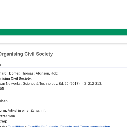
Organising Civil Society
n
hard
;
Dörfler, Thomas
;
Atkinson, Rob
:
nising Civil Society.
n Networks : Science & Technology. Bd. 25 (2017) . - S. 212-213.
405
aben
form:
Artikel in einer Zeitschrift
eter
Nein
trag: