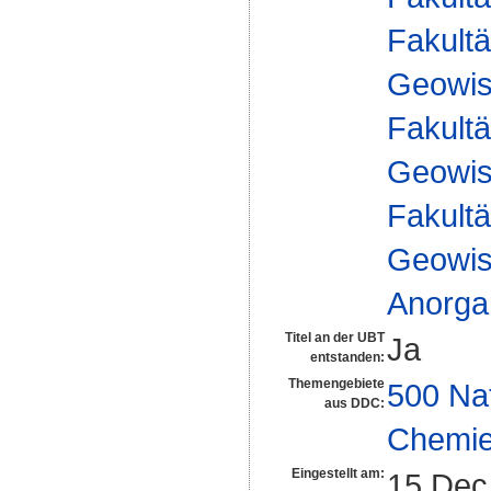
Fakultä
Geowis
Fakultä
Geowis
Fakultä
Geowis
Anorga
Titel an der UBT
Ja
entstanden:
Themengebiete
500 Na
aus DDC:
Chemi
Eingestellt am:
15 Dec