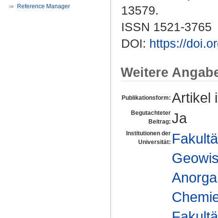
Reference Manager
13579.
ISSN 1521-3765
DOI:
https://doi
Weitere Angab
Artikel 
Publikationsform:
Begutachteter
Ja
Beitrag:
Institutionen der
Fakultä
Universität:
Geowis
Anorga
Chemie 
Fakultä