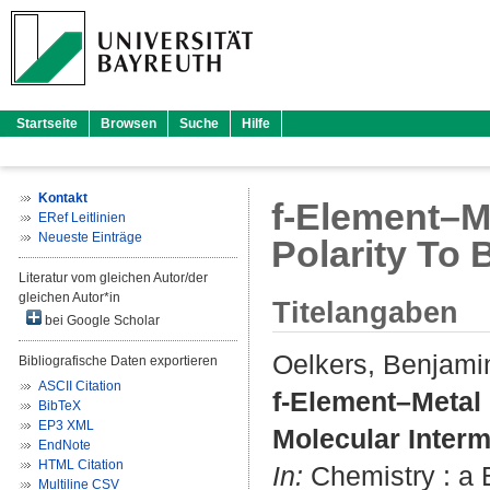
Startseite
Browsen
Suche
Hilfe
Kontakt
f-Element–M
ERef Leitlinien
Neueste Einträge
Polarity To 
Literatur vom gleichen Autor/der
gleichen Autor*in
Titelangaben
bei Google Scholar
Oelkers, Benjami
Bibliografische Daten exportieren
ASCII Citation
f-Element–Metal 
BibTeX
EP3 XML
Molecular Interm
EndNote
HTML Citation
In:
Chemistry : a E
Multiline CSV