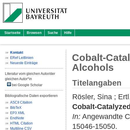
Startseite
Browsen
Suche
Hilfe
Kontakt
Cobalt-Cata
ERef Leitlinien
Neueste Einträge
Alcohols
Literatur vom gleichen Autor/der
gleichen Autor*in
Titelangaben
bei Google Scholar
Rösler, Sina
;
Ert
Bibliografische Daten exportieren
ASCII Citation
Cobalt-Catalyzed
BibTeX
EP3 XML
In:
Angewandte Chem
EndNote
HTML Citation
15046-15050.
Multiline CSV