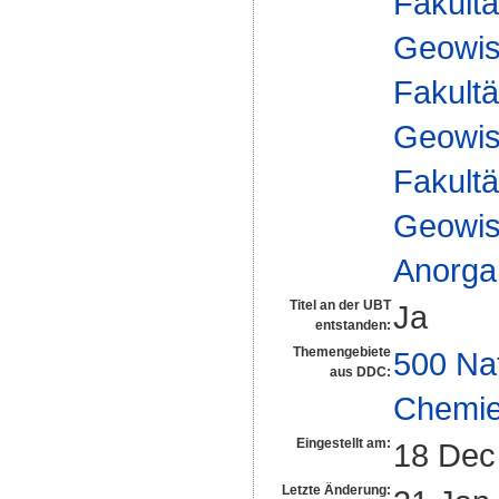
Fakultä
Geowis
Fakultä
Geowis
Fakultä
Geowis
Anorga
Titel an der UBT
Ja
entstanden:
Themengebiete
500 Na
aus DDC:
Chemi
Eingestellt am:
18 Dec
Letzte Änderung: