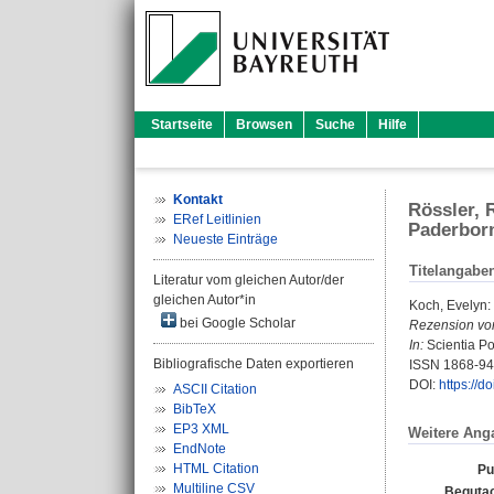
Startseite
Browsen
Suche
Hilfe
Kontakt
Rössler, 
ERef Leitlinien
Paderborn
Neueste Einträge
Titelangabe
Literatur vom gleichen Autor/der
gleichen Autor*in
Koch, Evelyn
:
bei Google Scholar
Rezension vo
In:
Scientia Po
Bibliografische Daten exportieren
ISSN 1868-9
DOI:
https://
ASCII Citation
BibTeX
EP3 XML
Weitere Ang
EndNote
HTML Citation
Pu
Multiline CSV
Begutac