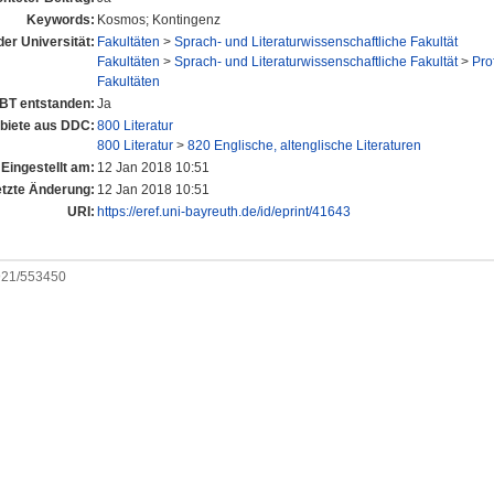
Keywords:
Kosmos; Kontingenz
der Universität:
Fakultäten
>
Sprach- und Literaturwissenschaftliche Fakultät
Fakultäten
>
Sprach- und Literaturwissenschaftliche Fakultät
>
Pro
Fakultäten
UBT entstanden:
Ja
iete aus DDC:
800 Literatur
800 Literatur
>
820 Englische, altenglische Literaturen
Eingestellt am:
12 Jan 2018 10:51
etzte Änderung:
12 Jan 2018 10:51
URI:
https://eref.uni-bayreuth.de/id/eprint/41643
0921/553450