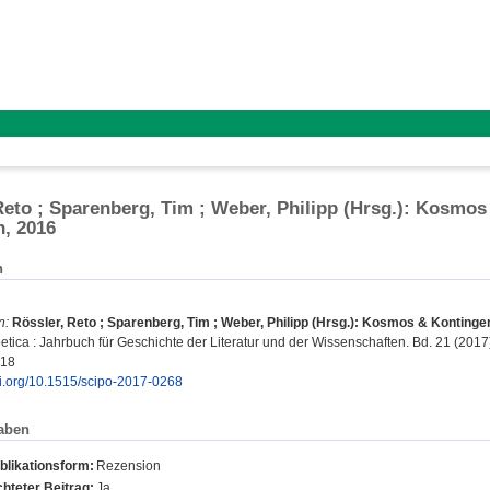
Reto ; Sparenberg, Tim ; Weber, Philipp (Hrsg.): Kosmo
, 2016
n
n:
Rössler, Reto ; Sparenberg, Tim ; Weber, Philipp (Hrsg.): Kosmos & Kontinge
etica : Jahrbuch für Geschichte der Literatur und der Wissenschaften. Bd. 21 (2017) 
418
doi.org/10.1515/scipo-2017-0268
aben
blikationsform:
Rezension
hteter Beitrag:
Ja