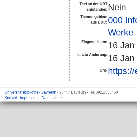
Titel an der UBT
Nein
entstanden:
Themengebiete
000 Inf
aus DDC:
Werke
Eingestellt am:
16 Jan
Letzte Änderung:
16 Jan
https:/
URI:
Universitätsbibliothek Bayreuth
- 95447 Bayreuth - Tel. 0921/553450
Kontakt
-
Impressum
-
Datenschutz