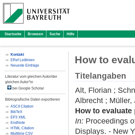
Startseite
Browsen
Suche
Hilfe
Kontakt
How to evalu
ERef Leitlinien
Neueste Einträge
Titelangaben
Literatur vom gleichen Autor/der
gleichen Autor*in
Alt, Florian
;
Schn
bei Google Scholar
Albrecht
;
Müller,
Bibliografische Daten exportieren
ASCII Citation
How to evaluate 
BibTeX
EP3 XML
In:
Proceedings of
EndNote
HTML Citation
Displays. - New Y
Multiline CSV