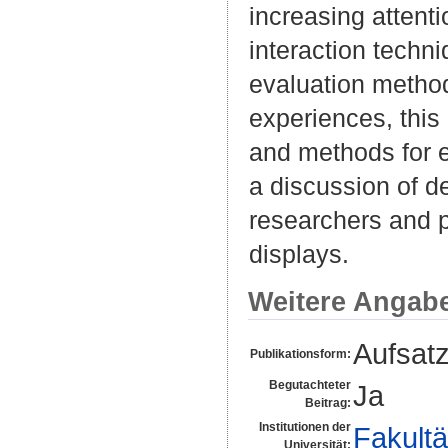
increasing attenti
interaction techni
evaluation method
experiences, this
and methods for ev
a discussion of d
researchers and p
displays.
Weitere Angab
Aufsat
Publikationsform:
Begutachteter
Ja
Beitrag:
Institutionen der
Fakultä
Universität: