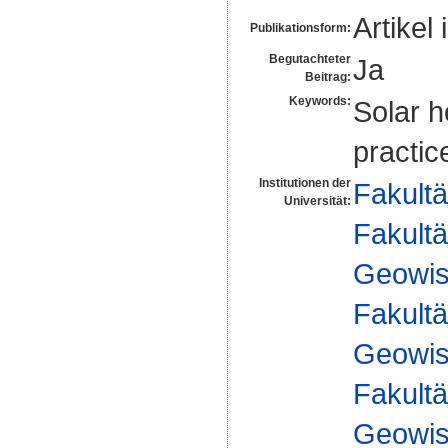
Artikel 
Publikationsform:
Begutachteter
Ja
Beitrag:
Keywords:
Solar h
practic
Institutionen der
Fakultä
Universität:
Fakultä
Geowis
Fakultä
Geowis
Fakultä
Geowis