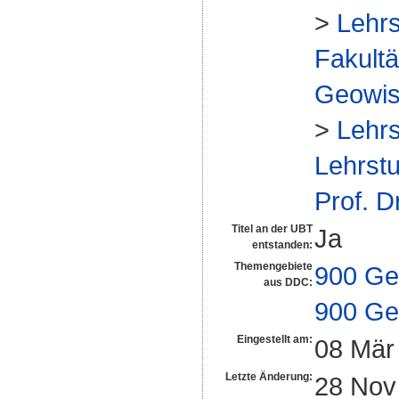
>
Lehrs
Fakultä
Geowis
>
Lehrs
Lehrstu
Prof. D
Titel an der UBT
Ja
entstanden:
Themengebiete
900 Ge
aus DDC:
900 Ge
Eingestellt am:
08 Mär
Letzte Änderung:
28 Nov