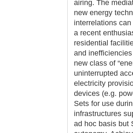
airing. The mediat
new energy techn
interrelations ca
a recent enthusi
residential facili
and inefficiencies 
new class of “ener
uninterrupted acc
electricity provi
devices (e.g. pow
Sets for use dur
infrastructures su
ad hoc basis but 