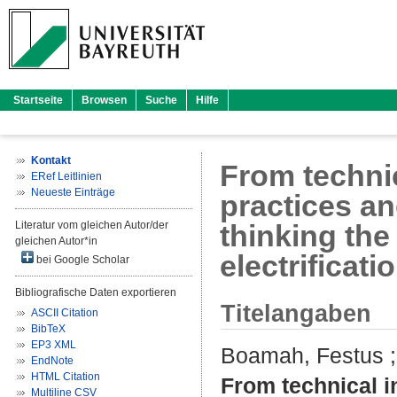
Startseite
Browsen
Suche
Hilfe
Kontakt
From techni
ERef Leitlinien
Neueste Einträge
practices an
Literatur vom gleichen Autor/der
thinking the
gleichen Autor*in
electrificati
bei Google Scholar
Bibliografische Daten exportieren
Titelangaben
ASCII Citation
BibTeX
EP3 XML
Boamah, Festus
EndNote
HTML Citation
From technical i
Multiline CSV