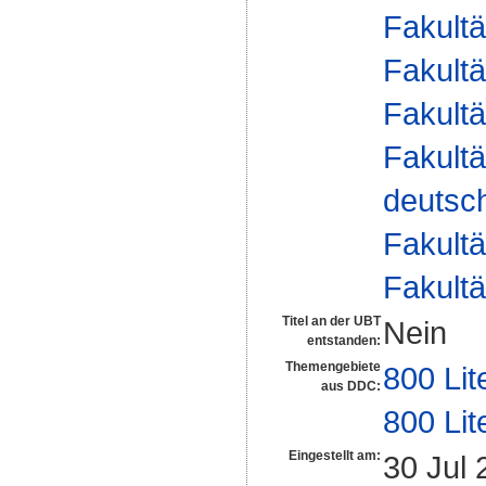
Fakultä
Fakultä
Fakultä
Fakultä
deutsch
Fakultä
Fakultä
Titel an der UBT
Nein
entstanden:
Themengebiete
800 Lit
aus DDC:
800 Lit
Eingestellt am:
30 Jul 