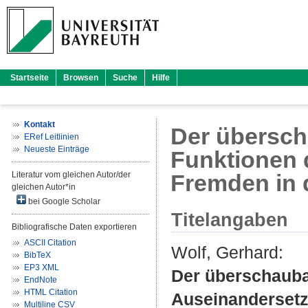
Startseite
Browsen
Suche
Hilfe
Kontakt
Der übersch
ERef Leitlinien
Neueste Einträge
Funktionen 
Literatur vom gleichen Autor/der
Fremden in d
gleichen Autor*in
bei Google Scholar
Titelangaben
Bibliografische Daten exportieren
ASCII Citation
Wolf, Gerhard
:
BibTeX
EP3 XML
Der überschauba
EndNote
HTML Citation
Auseinandersetz
Multiline CSV