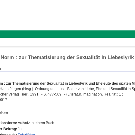
 Norm : zur Thematisierung der Sexualität in Liebeslyrik
n
:
m : zur Thematisierung der Sexualität in Liebeslyrik und Eheleute des späten Mit
 Hans-Jürgen
(Hrsg.): Ordnung und Lust : Bilder von Liebe, Ehe und Sexualität in Spä
her Verlag Trier , 1991 . - S. 477-509 . - (Literatur, Imagination, Realität ; 1 )
0017
aben
tionsform:
Aufsatz in einem Buch
r Beitrag:
Ja