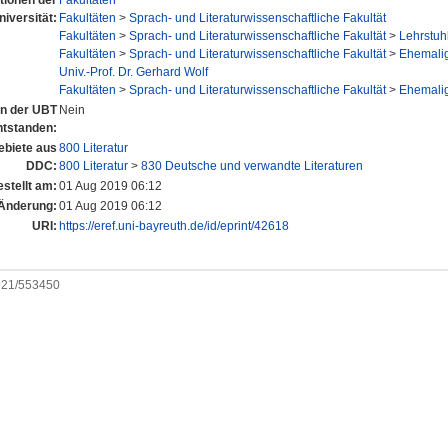
utionen der
Fakultäten
niversität:
Fakultäten
>
Sprach- und Literaturwissenschaftliche Fakultät
Fakultäten
>
Sprach- und Literaturwissenschaftliche Fakultät
>
Lehrstuh
Fakultäten
>
Sprach- und Literaturwissenschaftliche Fakultät
>
Ehemalig
Univ.-Prof. Dr. Gerhard Wolf
Fakultäten
>
Sprach- und Literaturwissenschaftliche Fakultät
>
Ehemalig
 an der UBT
Nein
ntstanden:
biete aus
800 Literatur
DDC:
800 Literatur
>
830 Deutsche und verwandte Literaturen
estellt am:
01 Aug 2019 06:12
 Änderung:
01 Aug 2019 06:12
URI:
https://eref.uni-bayreuth.de/id/eprint/42618
0921/553450