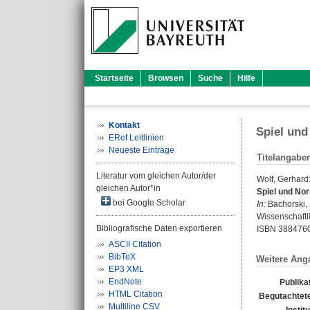
Startseite
Browsen
Suche
Hilfe
Kontakt
Spiel und
ERef Leitlinien
Neueste Einträge
Titelangabe
Literatur vom gleichen Autor/der
Wolf, Gerhard
gleichen Autor*in
Spiel und Nor
bei Google Scholar
In:
Bachorski,
Wissenschaftlic
Bibliografische Daten exportieren
ISBN 388476
ASCII Citation
BibTeX
Weitere Ang
EP3 XML
EndNote
Publika
HTML Citation
Begutachtete
Multiline CSV