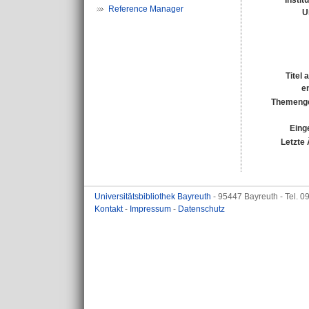
Instit
Reference Manager
U
Titel
e
Themenge
Eing
Letzte
Universitätsbibliothek Bayreuth
- 95447 Bayreuth - Tel. 
Kontakt
-
Impressum
-
Datenschutz