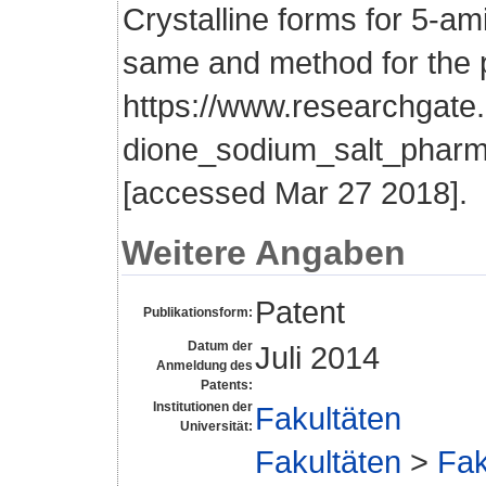
Crystalline forms for 5-am
same and method for the p
https://www.researchgate
dione_sodium_salt_pharm
[accessed Mar 27 2018].
Weitere Angaben
Patent
Publikationsform:
Datum der
Juli 2014
Anmeldung des
Patents:
Institutionen der
Fakultäten
Universität:
Fakultäten
>
Fak