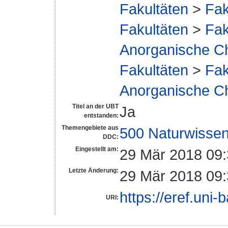
Fakultäten
>
Fak
Fakultäten
>
Fak
Anorganische C
Fakultäten
>
Fak
Anorganische C
Titel an der UBT
Ja
entstanden:
Themengebiete aus
500 Naturwissen
DDC:
Eingestellt am:
29 Mär 2018 09
Letzte Änderung:
29 Mär 2018 09
https://eref.uni-
URI: