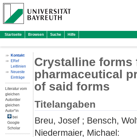
Startseite
Browsen
Suche
Hilfe
Kontakt
Crystalline forms 
ERef
Leitlinien
pharmaceutical pr
Neueste
Einträge
of said forms
Literatur vom
gleichen
Autor/der
Titelangaben
gleichen
Autor*in
bei
Breu, Josef
;
Bensch, Wol
Google
Scholar
Niedermaier, Michael
: