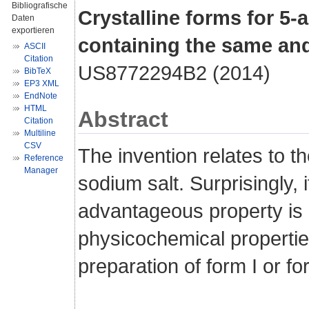
Bibliografische
Crystalline forms for 5
Daten
exportieren
containing the same and
ASCII
Citation
US8772294B2 (2014)
BibTeX
EP3 XML
EndNote
HTML
Abstract
Citation
Multiline
CSV
The invention relates to t
Reference
Manager
sodium salt. Surprisingly, 
advantageous property is 
physicochemical properties
preparation of form I or fo