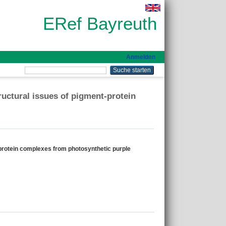
ERef Bayreuth
Anmelden
ructural issues of pigment-protein
-protein complexes from photosynthetic purple