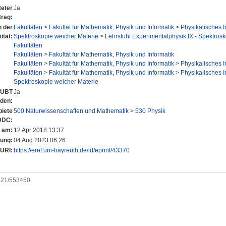
eter
Ja
trag:
n der
Fakultäten
>
Fakultät für Mathematik, Physik und Informatik
>
Physikalisches In
ität:
Spektroskopie weicher Materie
>
Lehrstuhl Experimentalphysik IX - Spektrosko
Fakultäten
Fakultäten
>
Fakultät für Mathematik, Physik und Informatik
Fakultäten
>
Fakultät für Mathematik, Physik und Informatik
>
Physikalisches In
Fakultäten
>
Fakultät für Mathematik, Physik und Informatik
>
Physikalisches In
Spektroskopie weicher Materie
r UBT
Ja
nden:
iete
500 Naturwissenschaften und Mathematik
>
530 Physik
DDC:
t am:
12 Apr 2018 13:37
rung:
04 Aug 2023 06:26
URI:
https://eref.uni-bayreuth.de/id/eprint/43370
0921/553450