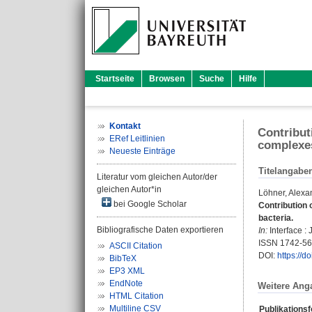
Startseite
Browsen
Suche
Hilfe
Kontakt
Contribut
ERef Leitlinien
complexes
Neueste Einträge
Titelangabe
Literatur vom gleichen Autor/der
gleichen Autor*in
Löhner, Alexa
bei Google Scholar
Contribution 
bacteria.
Bibliografische Daten exportieren
In:
Interface : 
ISSN 1742-5
ASCII Citation
DOI:
https://d
BibTeX
EP3 XML
EndNote
Weitere Ang
HTML Citation
Multiline CSV
Publikations