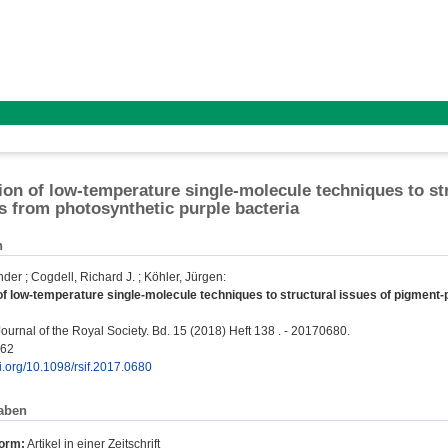
ion of low-temperature single-molecule techniques to st
 from photosynthetic purple bacteria
n
nder
;
Cogdell, Richard J.
;
Köhler, Jürgen
:
of low-temperature single-molecule techniques to structural issues of pigment
Journal of the Royal Society. Bd. 15 (2018) Heft 138 . - 20170680.
662
oi.org/10.1098/rsif.2017.0680
aben
form:
Artikel in einer Zeitschrift