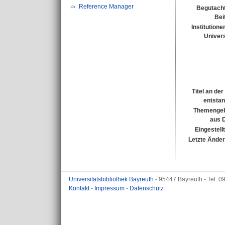
Reference Manager
Begutacht
Bei
Institutione
Univers
Titel an de
entsta
Themengeb
aus 
Eingestell
Letzte Ände
Universitätsbibliothek Bayreuth
- 95447 Bayreuth - Tel. 
Kontakt
-
Impressum
-
Datenschutz