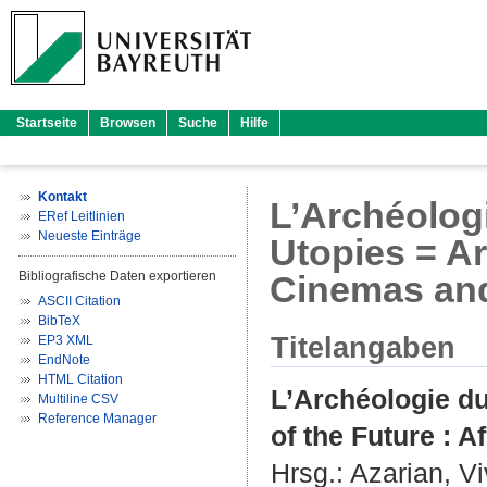
Startseite
Browsen
Suche
Hilfe
Kontakt
L’Archéologi
ERef Leitlinien
Neueste Einträge
Utopies = Ar
Bibliografische Daten exportieren
Cinemas an
ASCII Citation
BibTeX
Titelangaben
EP3 XML
EndNote
HTML Citation
L’Archéologie du
Multiline CSV
Reference Manager
of the Future : 
Hrsg.:
Azarian, V