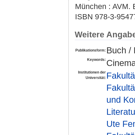
München : AVM. Ed
ISBN 978-3-9547
Weitere Angab
Buch /
Publikationsform:
Keywords:
Cinema;
Institutionen der
Fakultä
Universität:
Fakultä
und Ko
Literat
Ute Fe