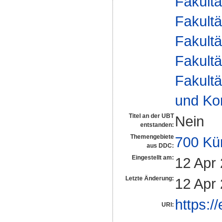
Fakultä
Fakultä
Fakultä
Fakultä
Fakultä
und Ko
Titel an der UBT
Nein
entstanden:
Themengebiete
700 Kü
aus DDC:
Eingestellt am:
12 Apr
Letzte Änderung:
12 Apr
https:/
URI: