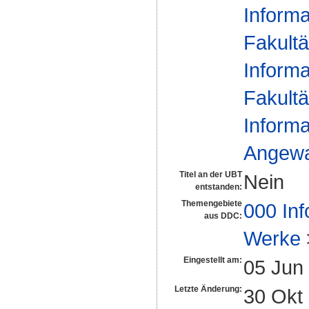
Informa
Fakultä
Informa
Fakultä
Informa
Angewa
Titel an der UBT
Nein
entstanden:
Themengebiete
000 Inf
aus DDC:
Werke
Eingestellt am:
05 Jun
Letzte Änderung:
30 Okt