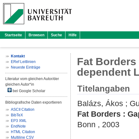
Startseite
Browsen
Suche
Hilfe
Kontakt
Fat Borders :
ERef Leitlinien
Neueste Einträge
dependent 
Literatur vom gleichen Autor/der
gleichen Autor*in
Titelangaben
bei Google Scholar
Balázs, Ákos
;
Gu
Bibliografische Daten exportieren
ASCII Citation
Fat Borders : Ga
BibTeX
EP3 XML
Bonn , 2003
EndNote
HTML Citation
Multiline CSV