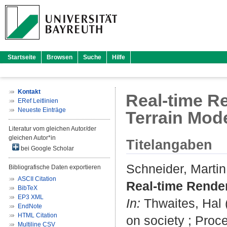
Startseite
Browsen
Suche
Hilfe
Kontakt
Real-time R
ERef Leitlinien
Neueste Einträge
Terrain Mod
Literatur vom gleichen Autor/der
gleichen Autor*in
Titelangaben
bei Google Scholar
Schneider, Martin
Bibliografische Daten exportieren
ASCII Citation
Real-time Render
BibTeX
EP3 XML
In:
Thwaites, Hal
(
EndNote
HTML Citation
on society ; Proc
Multiline CSV