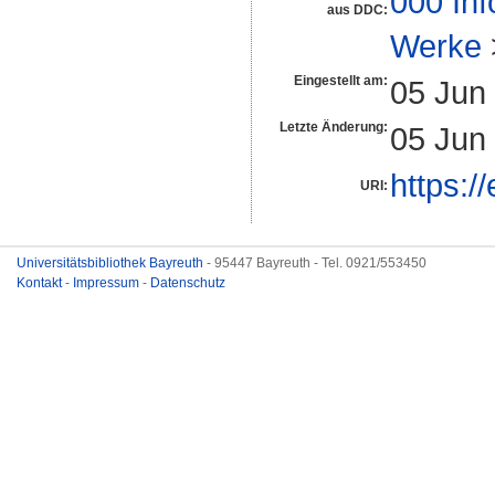
000 Inf
aus DDC:
Werke
Eingestellt am:
05 Jun
Letzte Änderung:
05 Jun
https:/
URI:
Universitätsbibliothek Bayreuth
- 95447 Bayreuth - Tel. 0921/553450
Kontakt
-
Impressum
-
Datenschutz