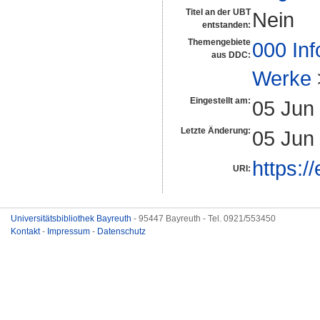
Titel an der UBT
Nein
entstanden:
Themengebiete
000 Inf
aus DDC:
Werke
Eingestellt am:
05 Jun
Letzte Änderung:
05 Jun
https:/
URI:
Universitätsbibliothek Bayreuth
- 95447 Bayreuth - Tel. 0921/553450
Kontakt
-
Impressum
-
Datenschutz