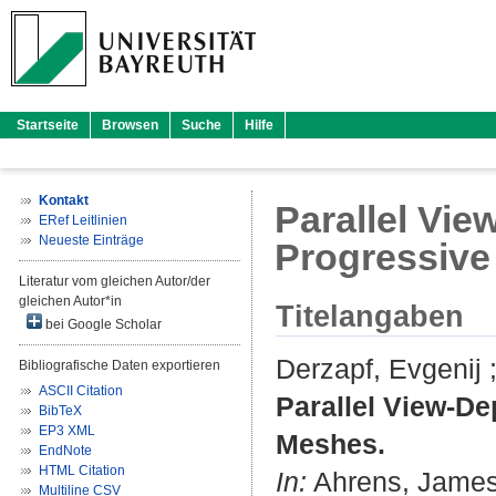
Startseite
Browsen
Suche
Hilfe
Kontakt
Parallel Vi
ERef Leitlinien
Neueste Einträge
Progressiv
Literatur vom gleichen Autor/der
gleichen Autor*in
Titelangaben
bei Google Scholar
Derzapf, Evgenij
Bibliografische Daten exportieren
ASCII Citation
Parallel View-D
BibTeX
EP3 XML
Meshes.
EndNote
HTML Citation
In:
Ahrens, Jame
Multiline CSV