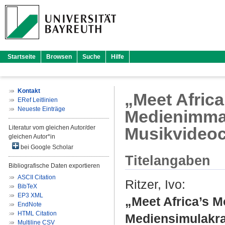
Startseite
Browsen
Suche
Hilfe
Kontakt
„Meet Afric
ERef Leitlinien
Neueste Einträge
Medienimman
Literatur vom gleichen Autor/der
Musikvideoc
gleichen Autor*in
bei Google Scholar
Titelangaben
Bibliografische Daten exportieren
ASCII Citation
Ritzer, Ivo
:
BibTeX
EP3 XML
„Meet Africa’s 
EndNote
HTML Citation
Mediensimulakra
Multiline CSV