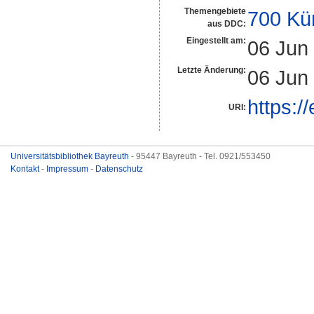
Themengebiete
700 Kü
aus DDC:
Eingestellt am:
06 Jun
Letzte Änderung:
06 Jun
https:/
URI:
Universitätsbibliothek Bayreuth
- 95447 Bayreuth - Tel. 0921/553450
Kontakt
-
Impressum
-
Datenschutz