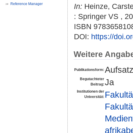
Reference Manager
In:
Heinze, Carst
: Springer VS , 20
ISBN 978365810
DOI:
https://doi.
Weitere Angab
Aufsat
Publikationsform:
Begutachteter
Ja
Beitrag:
Institutionen der
Fakultä
Universität:
Fakultä
Medien
afrika