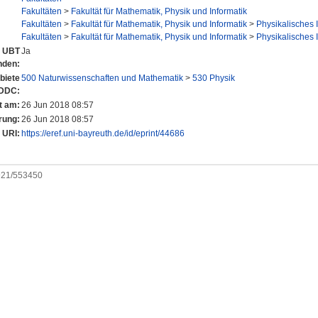
Fakultäten
>
Fakultät für Mathematik, Physik und Informatik
Fakultäten
>
Fakultät für Mathematik, Physik und Informatik
>
Physikalisches I
Fakultäten
>
Fakultät für Mathematik, Physik und Informatik
>
Physikalisches I
r UBT
Ja
nden:
biete
500 Naturwissenschaften und Mathematik
>
530 Physik
 DDC:
t am:
26 Jun 2018 08:57
rung:
26 Jun 2018 08:57
URI:
https://eref.uni-bayreuth.de/id/eprint/44686
0921/553450