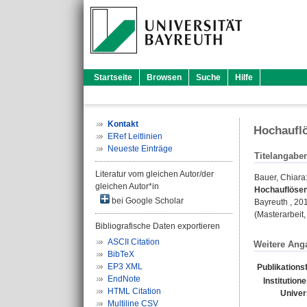
Startseite
Browsen
Suche
Hilfe
Kontakt
Hochaufl
ERef Leitlinien
Neueste Einträge
Titelangabe
Literatur vom gleichen Autor/der
Bauer, Chiara
gleichen Autor*in
Hochauflösen
bei Google Scholar
Bayreuth , 20
(Masterarbeit,
Bibliografische Daten exportieren
ASCII Citation
Weitere Ang
BibTeX
EP3 XML
Publikations
EndNote
Institution
HTML Citation
Univer
Multiline CSV