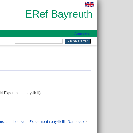
ERef Bayreuth
Anmelden
hl Experimentalphysik III)
nstitut
>
Lehrstuhl Experimentalphysik III - Nanooptik
>