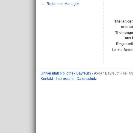
Reference Manager
Titel an de
entsta
Themenge
aus
Eingestell
Letzte Ände
Universitätsbibliothek Bayreuth
- 95447 Bayreuth - Tel. 
Kontakt
-
Impressum
-
Datenschutz