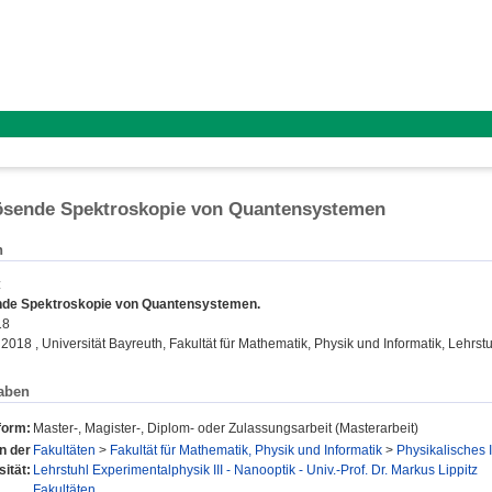
ösende Spektroskopie von Quantensystemen
n
:
de Spektroskopie von Quantensystemen.
18
 2018 , Universität Bayreuth, Fakultät für Mathematik, Physik und Informatik, Lehrstu
aben
form:
Master-, Magister-, Diplom- oder Zulassungsarbeit (Masterarbeit)
en der
Fakultäten
>
Fakultät für Mathematik, Physik und Informatik
>
Physikalisches I
sität:
Lehrstuhl Experimentalphysik III - Nanooptik - Univ.-Prof. Dr. Markus Lippitz
Fakultäten