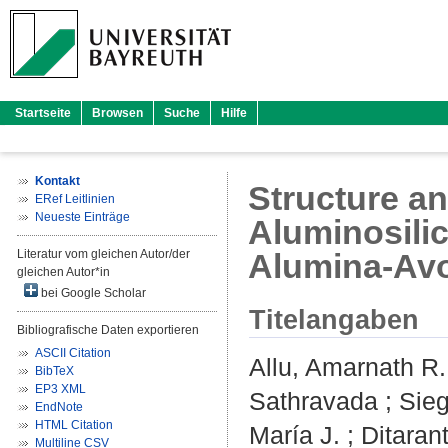
Startseite
Browsen
Suche
Hilfe
Kontakt
Structure an
ERef Leitlinien
Neueste Einträge
Aluminosilic
Literatur vom gleichen Autor/der
Alumina-Avo
gleichen Autor*in
bei Google Scholar
Titelangaben
Bibliografische Daten exportieren
ASCII Citation
Allu, Amarnath R.
BibTeX
EP3 XML
Sathravada
;
Sieg
EndNote
HTML Citation
María J.
;
Ditarant
Multiline CSV