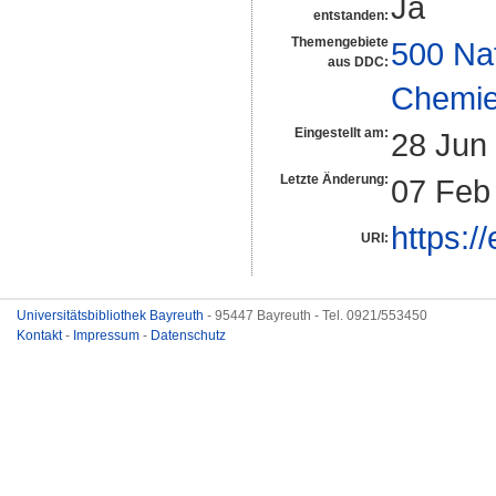
Ja
entstanden:
Themengebiete
500 Na
aus DDC:
Chemi
Eingestellt am:
28 Jun
Letzte Änderung:
07 Feb
https:/
URI:
Universitätsbibliothek Bayreuth
- 95447 Bayreuth - Tel. 0921/553450
Kontakt
-
Impressum
-
Datenschutz