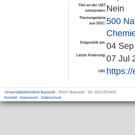
Titel an der UBT
Nein
entstanden:
Themengebiete
500 Na
aus DDC:
Chemi
Eingestellt am:
04 Sep
Letzte Änderung:
07 Jul 
https:/
URI:
Universitätsbibliothek Bayreuth
- 95447 Bayreuth - Tel. 0921/553450
Kontakt
-
Impressum
-
Datenschutz