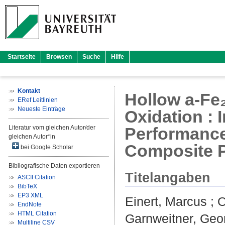
Startseite
Browsen
Suche
Hilfe
Kontakt
Hollow a-Fe
ERef Leitlinien
Neueste Einträge
Oxidation :
Literatur vom gleichen Autor/der
Performance
gleichen Autor*in
Composite 
bei Google Scholar
Bibliografische Daten exportieren
Titelangaben
ASCII Citation
BibTeX
EP3 XML
Einert, Marcus
;
O
EndNote
HTML Citation
Garnweitner, Geo
Multiline CSV