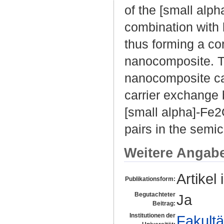
of the [small alp
combination with 
thus forming a cor
nanocomposite. T
nanocomposite can
carrier exchange 
[small alpha]-Fe2O
pairs in the semi
Weitere Angab
Artikel 
Publikationsform:
Begutachteter
Ja
Beitrag:
Institutionen der
Fakultä