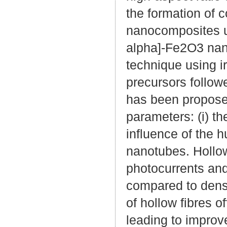
the formation of c
nanocomposites ut
alpha]-Fe2O3 nano
technique using i
precursors follow
has been proposed
parameters: (i) the
influence of the 
nanotubes. Hollo
photocurrents and
compared to dense
of hollow fibres o
leading to improv