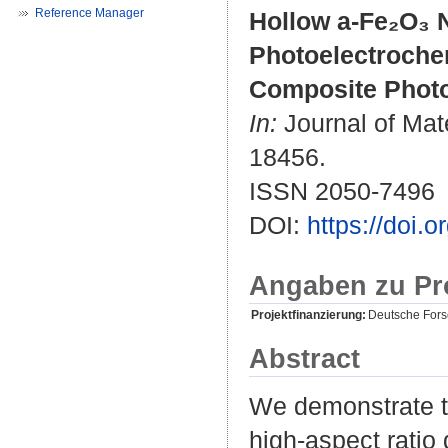
Reference Manager
Hollow a-Fe₂O₃ N
Photoelectroche
Composite Phot
In:
Journal of Mate
18456.
ISSN 2050-7496
DOI:
https://doi.
Angaben zu Pr
Projektfinanzierung:
Deutsche For
Abstract
We demonstrate t
high-aspect ratio