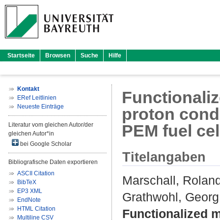
Startseite
Browsen
Suche
Hilfe
Kontakt
Functionali
ERef Leitlinien
Neueste Einträge
proton condu
Literatur vom gleichen Autor/der
PEM fuel ce
gleichen Autor*in
bei Google Scholar
Titelangaben
Bibliografische Daten exportieren
ASCII Citation
Marschall, Rolan
BibTeX
EP3 XML
Grathwohl, Georg
EndNote
HTML Citation
Functionalized 
Multiline CSV