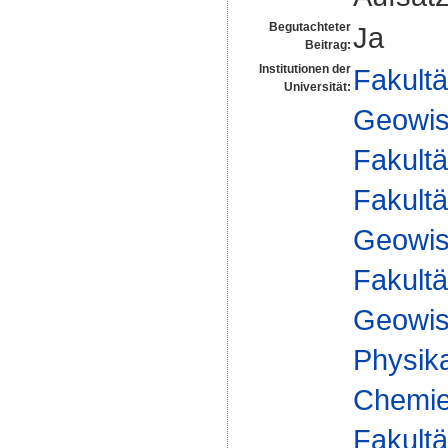
Begutachteter
Ja
Beitrag:
Institutionen der
Fakultä
Universität:
Geowis
Fakultä
Fakultä
Geowis
Fakultä
Geowis
Physika
Chemie 
Fakultä