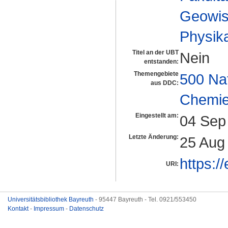
Geowis
Physika
Titel an der UBT
Nein
entstanden:
Themengebiete
500 Na
aus DDC:
Chemi
Eingestellt am:
04 Sep
Letzte Änderung:
25 Aug
https:/
URI:
Universitätsbibliothek Bayreuth
- 95447 Bayreuth - Tel. 0921/553450
Kontakt
-
Impressum
-
Datenschutz