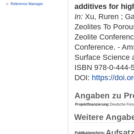
Reference Manager
additives for hi
In:
Xu, Ruren
;
Ga
Zeolites To Porou
Zeolite Conferenc
Conference. - Ams
Surface Science a
ISBN 978-0-444-
DOI:
https://doi
Angaben zu Pr
Projektfinanzierung:
Deutsche For
Weitere Angab
Aufsat
Publikationsform: