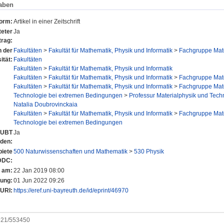
aben
form:
Artikel in einer Zeitschrift
eter
Ja
trag:
n der
Fakultäten
>
Fakultät für Mathematik, Physik und Informatik
>
Fachgruppe Mate
ität:
Fakultäten
Fakultäten
>
Fakultät für Mathematik, Physik und Informatik
Fakultäten
>
Fakultät für Mathematik, Physik und Informatik
>
Fachgruppe Mate
Fakultäten
>
Fakultät für Mathematik, Physik und Informatik
>
Fachgruppe Mate
Technologie bei extremen Bedingungen
>
Professur Materialphysik und Techn
Natalia Doubrovinckaia
Fakultäten
>
Fakultät für Mathematik, Physik und Informatik
>
Fachgruppe Mate
Technologie bei extremen Bedingungen
r UBT
Ja
nden:
iete
500 Naturwissenschaften und Mathematik
>
530 Physik
DDC:
t am:
22 Jan 2019 08:00
rung:
01 Jun 2022 09:26
URI:
https://eref.uni-bayreuth.de/id/eprint/46970
0921/553450