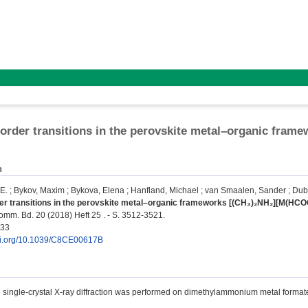
order transitions in the perovskite metal–organic fram
n
 E.
;
Bykov, Maxim
;
Bykova, Elena
;
Hanfland, Michael
;
van Smaalen, Sander
;
Dub
r transitions in the perovskite metal–organic frameworks [(CH₃)₂NH₂][M(HCOO
m. Bd. 20 (2018) Heft 25 . - S. 3512-3521.
033
doi.org/10.1039/C8CE00617B
 single-crystal X-ray diffraction was performed on dimethylammonium metal form