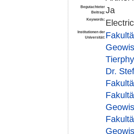
Begutachteter
Ja
Beitrag:
Keywords:
Electri
Institutionen der
Fakultä
Universität:
Geowis
Tierphy
Dr. Ste
Fakultä
Fakultä
Geowis
Fakultä
Geowis