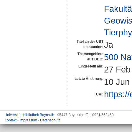
Fakultä
Geowis
Tierphy
Titel an der UBT
Ja
entstanden:
Themengebiete
500 Na
aus DDC:
Eingestellt am:
27 Feb
Letzte Änderung:
10 Jun
https:/
URI:
Universitätsbibliothek Bayreuth
- 95447 Bayreuth - Tel. 0921/553450
Kontakt
-
Impressum
-
Datenschutz