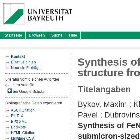
Startseite
Browsen
Suche
Hilfe
Kontakt
Synthesis of
ERef Leitlinien
Neueste Einträge
structure fr
Literatur vom gleichen Autor/der
gleichen Autor*in
Titelangaben
bei Google Scholar
Bykov, Maxim
;
K
Bibliografische Daten exportieren
ASCII Citation
Pavel
;
Dubrovins
BibTeX
EP3 XML
Synthesis of FeN
EndNote
HTML Citation
submicron-sized 
Multiline CSV