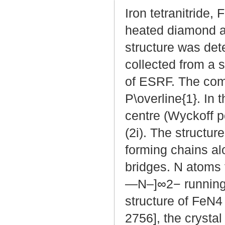
Iron tetra­nitride
heated diamond an
structure was det
collected from a 
of ESRF. The comp
P\overline{1}. In
centre (Wyckoff p
(2i). The structu
forming chains al
bridges. N atoms 
—N–]∞2− running a
structure of FeN4
2756], the crystal