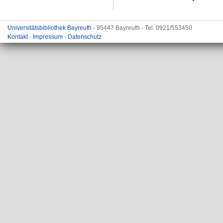
Universitätsbibliothek Bayreuth
- 95447 Bayreuth - Tel. 0921/553450
Kontakt
-
Impressum
-
Datenschutz