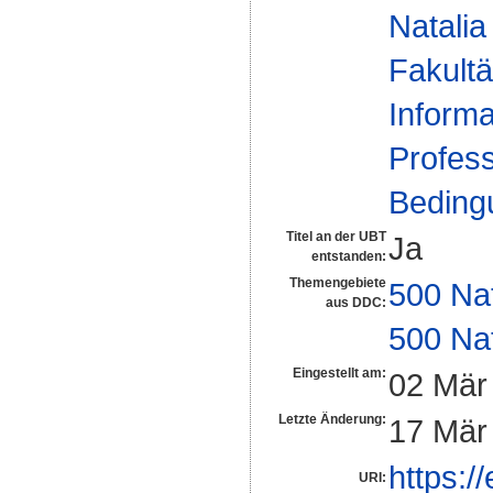
Natalia
Fakultä
Informa
Profess
Beding
Titel an der UBT
Ja
entstanden:
Themengebiete
500 Na
aus DDC:
500 Na
Eingestellt am:
02 Mär
Letzte Änderung:
17 Mär
https:/
URI: