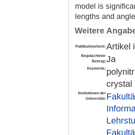
model is significa
lengths and angle
Weitere Angab
Artikel 
Publikationsform:
Begutachteter
Ja
Beitrag:
Keywords:
polynitr
crystal 
Institutionen der
Fakultä
Universität:
Informa
Lehrstu
Fakultä