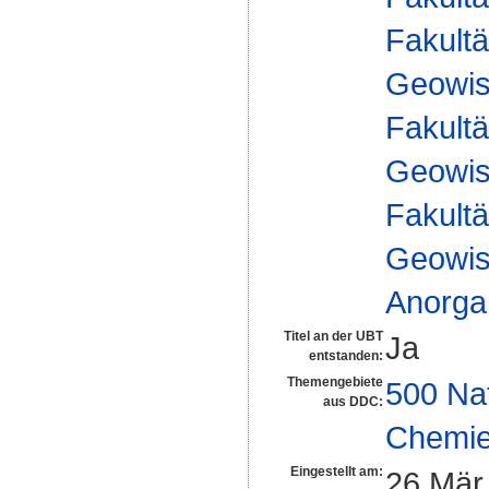
Fakultä
Geowis
Fakultä
Geowis
Fakultä
Geowis
Anorga
Titel an der UBT
Ja
entstanden:
Themengebiete
500 Na
aus DDC:
Chemi
Eingestellt am:
26 Mär