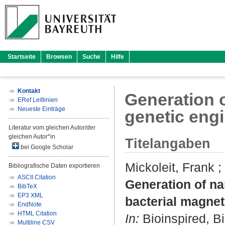
Startseite
Browsen
Suche
Hilfe
Kontakt
Generation 
ERef Leitlinien
Neueste Einträge
genetic eng
Literatur vom gleichen Autor/der
gleichen Autor*in
Titelangaben
bei Google Scholar
Mickoleit, Frank
;
Bibliografische Daten exportieren
ASCII Citation
Generation of n
BibTeX
EP3 XML
bacterial magne
EndNote
HTML Citation
In:
Bioinspired, Bi
Multiline CSV