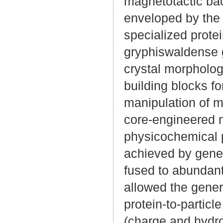
magnetotactic bac
enveloped by the
specialized prote
gryphiswaldense 
crystal morpholo
building blocks f
manipulation of m
core-engineered n
physicochemical p
achieved by genet
fused to abundan
allowed the gener
protein-to-particl
(charge and hydro