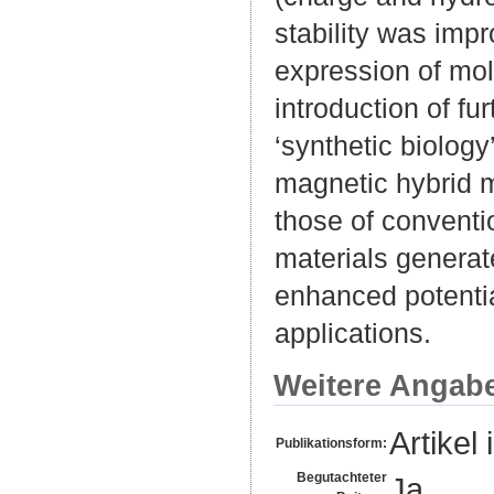
stability was imp
expression of mol
introduction of fu
‘synthetic biology
magnetic hybrid m
those of conventi
materials generat
enhanced potentia
applications.
Weitere Angab
Artikel 
Publikationsform:
Begutachteter
Ja