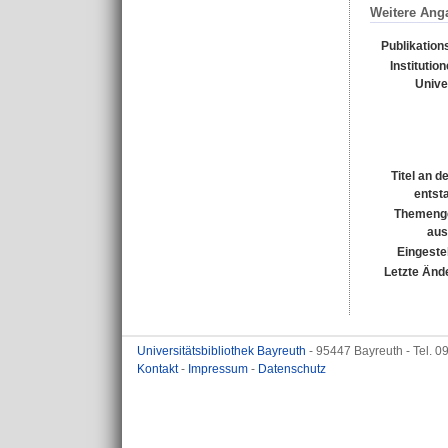
Weitere Ang
Publikation
Institutio
Unive
Titel an d
entst
Themeng
aus
Eingestel
Letzte Änd
Universitätsbibliothek Bayreuth
- 95447 Bayreuth - Tel. 
Kontakt
-
Impressum
-
Datenschutz