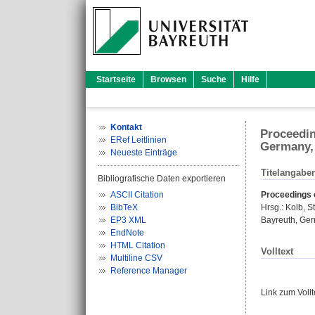
Startseite
Browsen
Suche
Hilfe
Kontakt
Proceedin
ERef Leitlinien
Germany, 
Neueste Einträge
Titelangabe
Bibliografische Daten exportieren
ASCII Citation
Proceedings 
BibTeX
Hrsg.:
Kolb, S
EP3 XML
Bayreuth, Ger
EndNote
HTML Citation
Volltext
Multiline CSV
Reference Manager
Link zum Voll