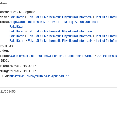
aben
sform:
Buch / Monografie
nen der
Fakultäten
>
Fakultät für Mathematik, Physik und Informatik
>
Institut für Info
rsität:
Angewandte Informatik IV - Univ.-Prof. Dr.-Ing. Stefan Jablonski
Fakultäten
Fakultäten
>
Fakultät für Mathematik, Physik und Informatik
Fakultäten
>
Fakultät für Mathematik, Physik und Informatik
>
Institut für Info
Fakultäten
>
Fakultät für Mathematik, Physik und Informatik
>
Institut für Info
er UBT
Ja
anden:
ebiete
000 Informatik,Informationswissenschaft, allgemeine Werke
>
004 Informatik
 DDC:
lt am:
29 Mai 2019 09:17
erung:
29 Mai 2019 09:17
URI:
https://eref.uni-bayreuth.de/id/eprint/49144
0921/553450