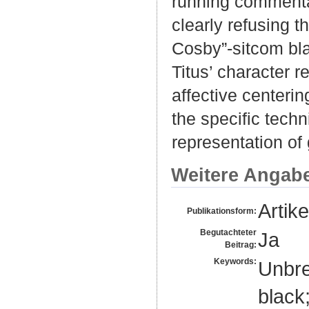
running commentar
clearly refusing t
Cosby”-sitcom blac
Titus’ character r
affective centerin
the specific techn
representation of
Weitere Angab
Artike
Publikationsform:
Begutachteter
Ja
Beitrag:
Keywords:
Unbre
black