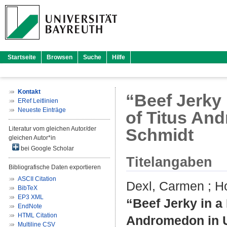
Startseite
Browsen
Suche
Hilfe
Kontakt
“Beef Jerky
ERef Leitlinien
Neueste Einträge
of Titus An
Literatur vom gleichen Autor/der
Schmidt
gleichen Autor*in
bei Google Scholar
Titelangaben
Bibliografische Daten exportieren
ASCII Citation
Dexl, Carmen
;
Ho
BibTeX
EP3 XML
“Beef Jerky in a
EndNote
HTML Citation
Andromedon in 
Multiline CSV