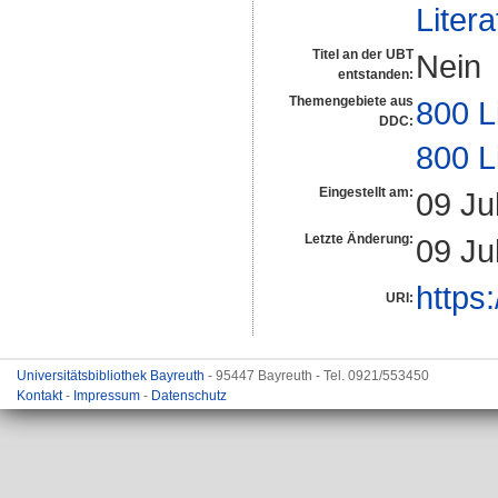
Liter
Titel an der UBT
Nein
entstanden:
Themengebiete aus
800 L
DDC:
800 L
Eingestellt am:
09 Ju
Letzte Änderung:
09 Ju
https
URI:
Universitätsbibliothek Bayreuth
- 95447 Bayreuth - Tel. 0921/553450
Kontakt
-
Impressum
-
Datenschutz