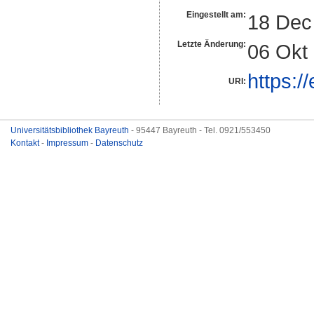
Eingestellt am:
18 Dec
Letzte Änderung:
06 Okt
https:/
URI:
Universitätsbibliothek Bayreuth
- 95447 Bayreuth - Tel. 0921/553450
Kontakt
-
Impressum
-
Datenschutz