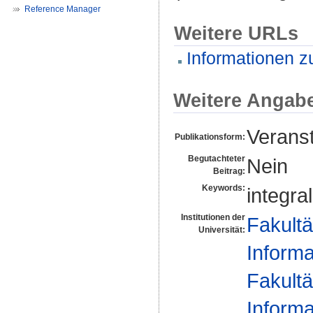
Reference Manager
Weitere URLs
Informationen z
Weitere Angab
Veranst
Publikationsform:
Begutachteter
Nein
Beitrag:
Keywords:
integra
Institutionen der
Fakultä
Universität:
Informa
Fakultä
Informa