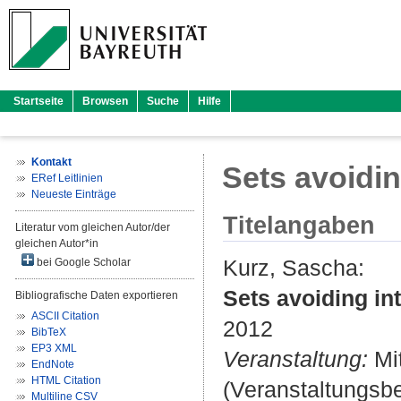
Startseite
Browsen
Suche
Hilfe
Kontakt
Sets avoidin
ERef Leitlinien
Neueste Einträge
Titelangaben
Literatur vom gleichen Autor/der
gleichen Autor*in
Kurz, Sascha
:
bei Google Scholar
Sets avoiding in
Bibliografische Daten exportieren
ASCII Citation
2012
BibTeX
EP3 XML
Veranstaltung:
Mit
EndNote
HTML Citation
(Veranstaltungsbei
Multiline CSV