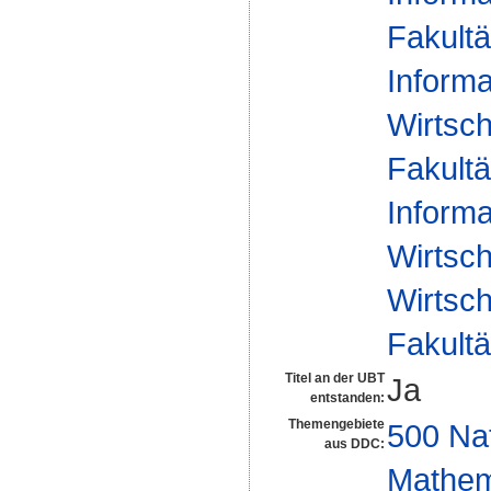
Fakultä
Informa
Wirtsc
Fakultä
Informa
Wirtsc
Wirtsch
Fakultä
Titel an der UBT
Ja
entstanden:
Themengebiete
500 Na
aus DDC:
Mathem