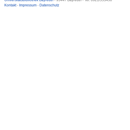
Universitätsbibliothek Bayreuth
- 95447 Bayreuth - Tel. 0921/553450
Kontakt
-
Impressum
-
Datenschutz