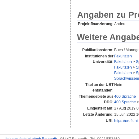
Angaben zu Pr
Projektfinanzierung:
Andere
Weitere Angab
Publikationsform:
Buch / Monogr
Institutionen der
Fakultäten
Universität:
Fakultäten
>
S
Fakultäten
>
S
Fakultäten
>
S
Sprachwissens
Titel an der UBT
Nein
entstanden:
Themengebiete aus
400 Sprache
DDC:
400 Sprache
Eingestellt am:
27 Aug 2019 0
Letzte Änderung:
15 Jun 2022 1
URI:
https://eref.un