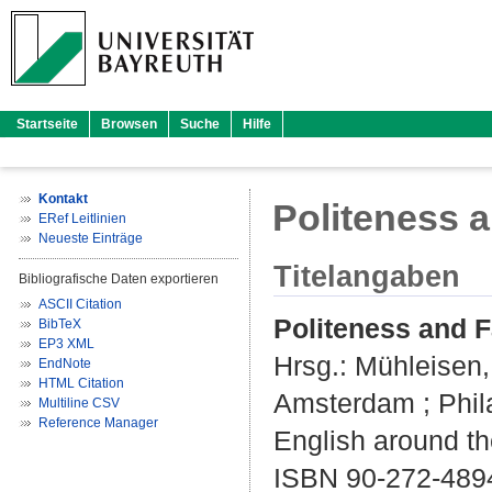
Startseite
Browsen
Suche
Hilfe
Kontakt
Politeness 
ERef Leitlinien
Neueste Einträge
Titelangaben
Bibliografische Daten exportieren
ASCII Citation
Politeness and F
BibTeX
EP3 XML
Hrsg.:
Mühleisen
EndNote
HTML Citation
Amsterdam ; Philad
Multiline CSV
Reference Manager
English around th
ISBN 90-272-489