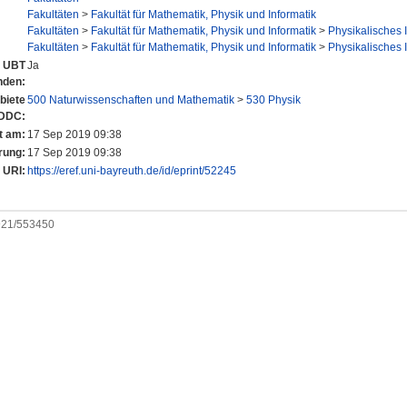
Fakultäten
>
Fakultät für Mathematik, Physik und Informatik
Fakultäten
>
Fakultät für Mathematik, Physik und Informatik
>
Physikalisches I
Fakultäten
>
Fakultät für Mathematik, Physik und Informatik
>
Physikalisches I
r UBT
Ja
nden:
biete
500 Naturwissenschaften und Mathematik
>
530 Physik
 DDC:
t am:
17 Sep 2019 09:38
rung:
17 Sep 2019 09:38
URI:
https://eref.uni-bayreuth.de/id/eprint/52245
0921/553450