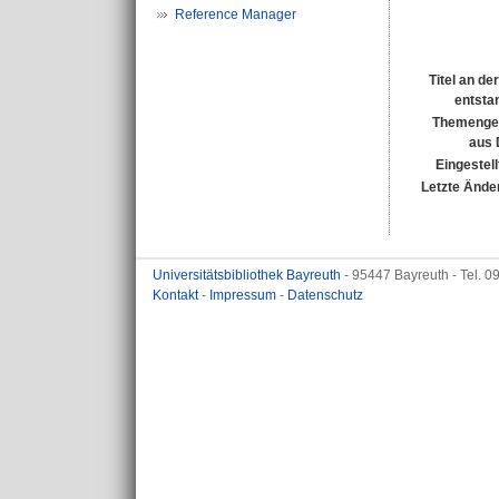
Reference Manager
Titel an de
entsta
Themenge
aus
Eingestell
Letzte Ände
Universitätsbibliothek Bayreuth
- 95447 Bayreuth - Tel. 
Kontakt
-
Impressum
-
Datenschutz