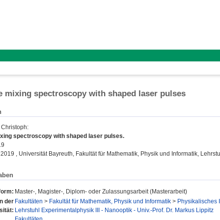
 mixing spectroscopy with shaped laser pulses
n
 Christoph
:
xing spectroscopy with shaped laser pulses.
19
 2019 , Universität Bayreuth, Fakultät für Mathematik, Physik und Informatik, Lehrstu
aben
form:
Master-, Magister-, Diplom- oder Zulassungsarbeit (Masterarbeit)
en der
Fakultäten
>
Fakultät für Mathematik, Physik und Informatik
>
Physikalisches I
sität:
Lehrstuhl Experimentalphysik III - Nanooptik - Univ.-Prof. Dr. Markus Lippitz
Fakultäten