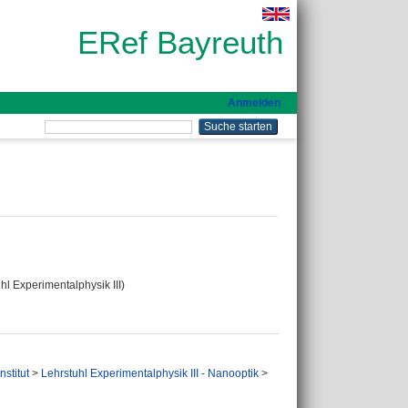
ERef Bayreuth
Anmelden
hl Experimentalphysik III)
nstitut
>
Lehrstuhl Experimentalphysik III - Nanooptik
>