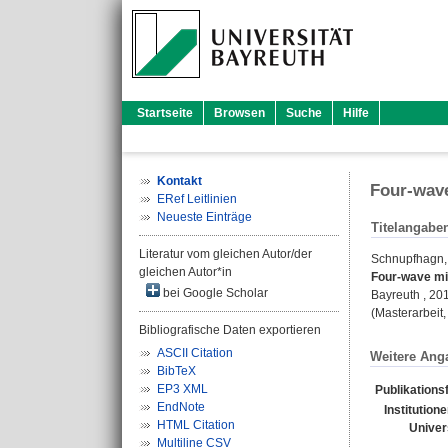
Startseite
Browsen
Suche
Hilfe
Kontakt
Four-wave
ERef Leitlinien
Neueste Einträge
Titelangabe
Literatur vom gleichen Autor/der
Schnupfhagn,
gleichen Autor*in
Four-wave mi
bei Google Scholar
Bayreuth , 20
(Masterarbeit,
Bibliografische Daten exportieren
ASCII Citation
Weitere Ang
BibTeX
EP3 XML
Publikations
EndNote
Institution
HTML Citation
Univer
Multiline CSV